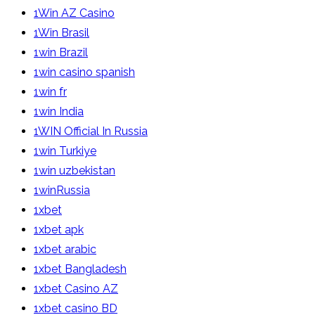
1Win AZ Casino
1Win Brasil
1win Brazil
1win casino spanish
1win fr
1win India
1WIN Official In Russia
1win Turkiye
1win uzbekistan
1winRussia
1xbet
1xbet apk
1xbet arabic
1xbet Bangladesh
1xbet Casino AZ
1xbet casino BD