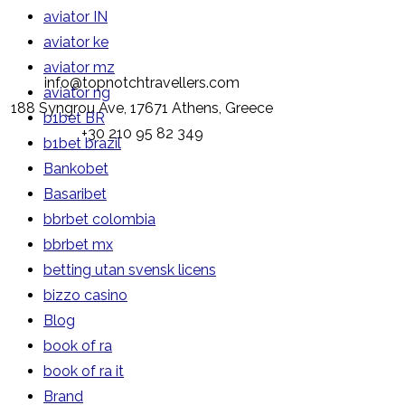
aviator IN
aviator ke
aviator mz
info@topnotchtravellers.com
aviator ng
188 Syngrou Ave, 17671 Athens, Greece
b1bet BR
+30 210 95 82 349
b1bet brazil
Bankobet
Basaribet
bbrbet colombia
bbrbet mx
betting utan svensk licens
bizzo casino
Blog
book of ra
book of ra it
Brand