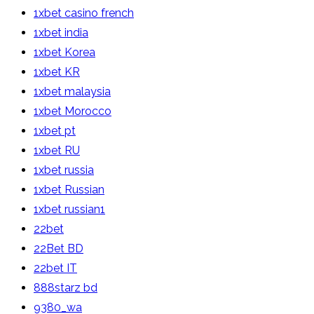
1xbet casino french
1xbet india
1xbet Korea
1xbet KR
1xbet malaysia
1xbet Morocco
1xbet pt
1xbet RU
1xbet russia
1xbet Russian
1xbet russian1
22bet
22Bet BD
22bet IT
888starz bd
9380_wa