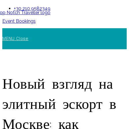
Skip
+30 210 9582349
to
Event Bookings
content
MENU
Close
Новый взгляд на
элитный эскорт в
Москве: как