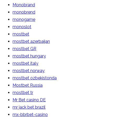
Monobrand
monobrend
monogame
monoslot
mostbet
mostbet azerbaijan
mostbet GR
mostbet hungary
mostbet italy
mostbet norway
mostbet ozbekistonda
Mostbet Russia
mostbet tr
Mr Bet casino DE
mr jack bet brazil
mx-bbrbet-casino