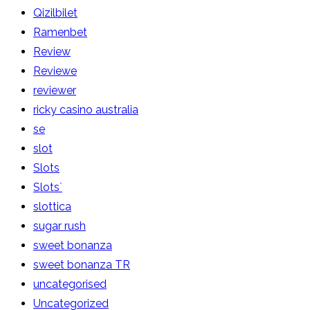
Qizilbilet
Ramenbet
Review
Reviewe
reviewer
ricky casino australia
se
slot
Slots
Slots`
slottica
sugar rush
sweet bonanza
sweet bonanza TR
uncategorised
Uncategorized