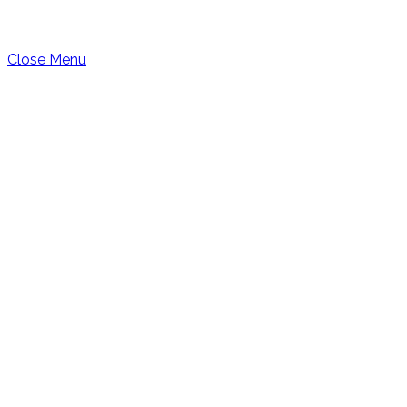
Close Menu