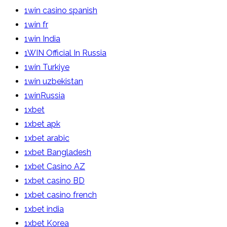
1win casino spanish
1win fr
1win India
1WIN Official In Russia
1win Turkiye
1win uzbekistan
1winRussia
1xbet
1xbet apk
1xbet arabic
1xbet Bangladesh
1xbet Casino AZ
1xbet casino BD
1xbet casino french
1xbet india
1xbet Korea