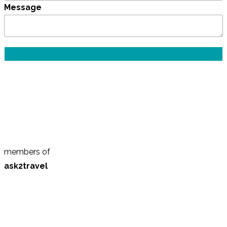
Message
members of
ask2travel