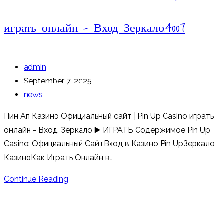
сайт.2526
играть онлайн – Вход Зеркало.4007
(2)
Post
admin
author:
Post
September 7, 2025
published:
Post
news
category:
Пин Ап Казино Официальный сайт | Pin Up Casino играть
онлайн - Вход, Зеркало ▶️ ИГРАТЬ Содержимое Pin Up
Casino: Официальный СайтВход в Казино Pin UpЗеркало
КазиноКак Играть Онлайн в…
Казино
Continue Reading
Официальный
сайт
Pin