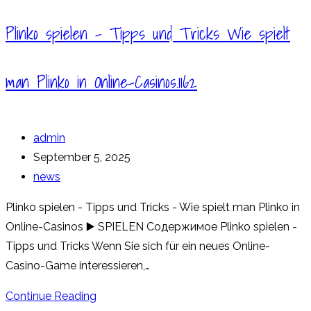
Casinos
UK
Plinko spielen – Tipps und Tricks Wie spielt
2025
Best
man Plinko in Online-Casinos.1162
New
Casinos
Not
Post
admin
on
author:
Post
September 5, 2025
Gamstop.432
published:
Post
news
category:
Plinko spielen - Tipps und Tricks - Wie spielt man Plinko in
Online-Casinos ▶️ SPIELEN Содержимое Plinko spielen -
Tipps und Tricks Wenn Sie sich für ein neues Online-
Casino-Game interessieren,…
Plinko
Continue Reading