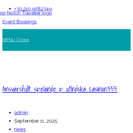
Skip
+30 210 9582349
to
Event Bookings
content
MENU
Close
Ansvarsfullt spelande p utlndska casinon.555
Post
admin
author:
Post
September 11, 2025
published:
Post
news