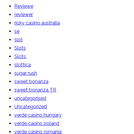
Reviewe
reviewer
ricky casino australia
se
slot
Slots
Slots`
slottica
sugar rush
sweet bonanza
sweet bonanza TR
uncategorised
Uncategorized
verde casino hungary
verde casino poland
verde casino romania