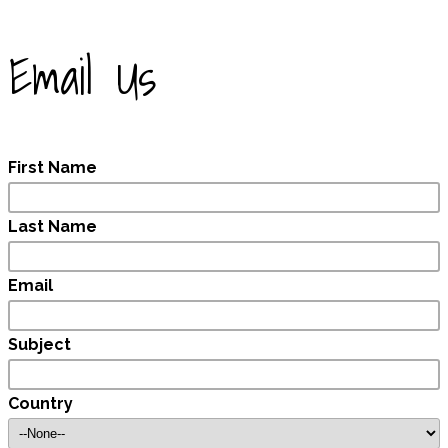
Email Us
First Name
Last Name
Email
Subject
Country