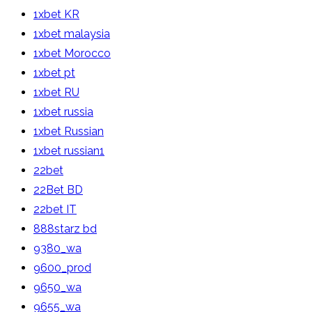
1xbet KR
1xbet malaysia
1xbet Morocco
1xbet pt
1xbet RU
1xbet russia
1xbet Russian
1xbet russian1
22bet
22Bet BD
22bet IT
888starz bd
9380_wa
9600_prod
9650_wa
9655_wa