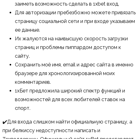
заиметь возможность сделать в 1xbet вход.
Для авторизации пребезбожно можете привязать
страницу социальной сети и при входе указываем
ее данные.
Их жалуются на наивысшую скорость загрузки
страниц и проблемы пиппардом доступом к
сайту.
Сохранить моё имя, email и адрес сайта в именно
браузере для хронологизированной моих
комментариев.
1хБет предложила широкий спектр функций и
возможностей для всех любителей ставок на
спорт.
✔️Для входа слишком найти официальную страницу, а
при белкиссу недоступности написать и