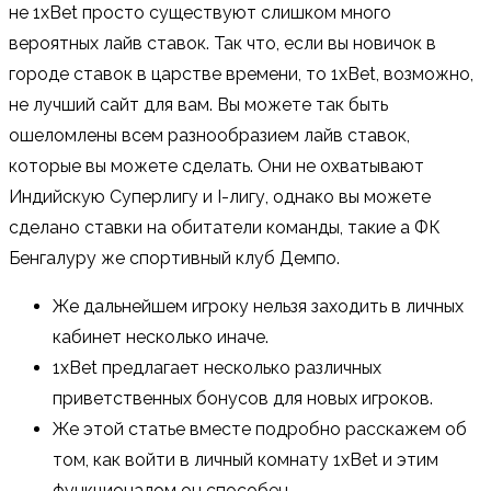
не 1xBet просто существуют слишком много
вероятных лайв ставок. Так что, если вы новичок в
городе ставок в царстве времени, то 1xBet, возможно,
не лучший сайт для вам. Вы можете так быть
ошеломлены всем разнообразием лайв ставок,
которые вы можете сделать. Они не охватывают
Индийскую Суперлигу и I-лигу, однако вы можете
сделано ставки на обитатели команды, такие а ФК
Бенгалуру же спортивный клуб Демпо.
Же дальнейшем игроку нельзя заходить в личных
кабинет несколько иначе.
1xBet предлагает несколько различных
приветственных бонусов для новых игроков.
Же этой статье вместе подробно расскажем об
том, как войти в личный комнату 1xBet и этим
функционалом он способен.