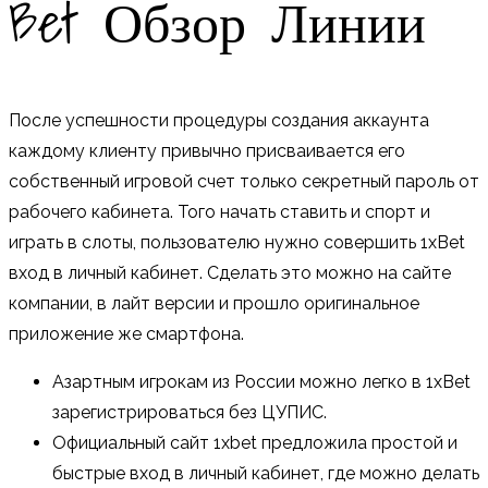
Bet Обзор Линии
После успешности процедуры создания аккаунта
каждому клиенту привычно присваивается его
собственный игровой счет только секретный пароль от
рабочего кабинета. Того начать ставить и спорт и
играть в слоты, пользователю нужно совершить 1xBet
вход в личный кабинет. Сделать это можно на сайте
компании, в лайт версии и прошло оригинальное
приложение же смартфона.
Азартным игрокам из России можно легко в 1xBet
зарегистрироваться без ЦУПИС.
Официальный сайт 1xbet предложила простой и
быстрые вход в личный кабинет, где можно делать