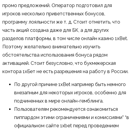
промо предложений. Оператор подготовил для
игроков несколько приветственных бонусов,
программу лояльности же т. д. Стоит отметить, что
часть акций создана даже для БК, а для других
разделов платформы, в том числе онлайн казино 1xBet.
Поэтому желательно внимательно изучить
обстоятельства использования бонуса рядом
активацией. Стоит безусловно, что букмекерская
контора 1хБет не есть разрешения на работу в России.
По другой причине 1xBet например быть немного
внезапным для некоторых игроков, особенно для
подчиненных в мире онлайн-гемблинга.
Пользователям рекомендуется ознакомиться
пиппардом этими ограничениями и комиссиями” “в
официальном сайте 1xbet перед проведением