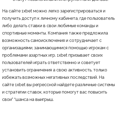
На сайте 1xbet можно легко зарегистрироваться и
получить доступ к личному кабинета, где пользователь
либо делать ставки в свои любимые команды и
спортивные моменты. Компания также предложила
возможность самоисключения и сотрудничает с
организациями, занимающимися помощью игрокам с
проблемами азартных игр. 1xbet призывает своих
пользователей играть ответственно и советует
установить ограничения а свою активность, только
избежать возможных негативных последствий. На
сайте 1xbet вы регрессной найдете различные системы
и стратегии ставок, которые помогут вас повысить
свои” “шанса на выигрыш.