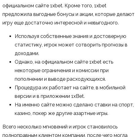
официальном сайте 1xbet. Кроме того, 1xbet
предложила выгодные бонусы и акции, которые делают
игру еще достаточно интересной и невыгодного.
Используя собственные знания и достоверную
статистику, игрок может сотворить прогнозы в
доходами.
Однако, на официальном сайте 1xbet есть
некоторые ограничения и комиссии при
пополнении и выводе расходующихся.
Процедура их работает на сайте, в мобильной
версии и в приложении 1xBet.
На именно сайте можно сделано ставки на спорт,
казино, покер же другие азартные игры.
Всего несколько мгновений и игрок становилось
полноправным клиентом компании, после чего могла