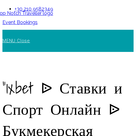
Skip
+30 210 9582349
to
Event Bookings
content
MENU
Close
“1xbet ᐉ Ставки и
Спорт Онлайн ᐉ
Букмекерская