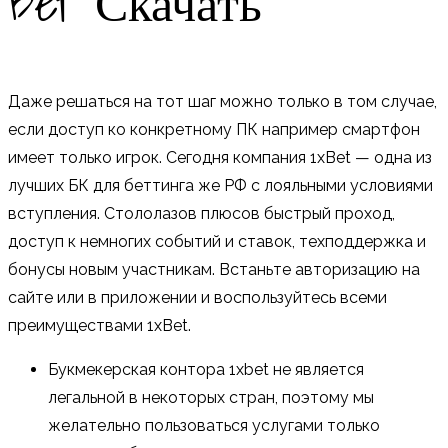
Bet Скачать
Даже решаться на тот шаг можно только в том случае,
если доступ ко конкретному ПК например смартфон
имеет только игрок. Сегодня компания 1xBet — одна из
лучших БК для беттинга же РФ с лояльными условиями
вступления. Стололазов плюсов быстрый проход,
доступ к немногих событий и ставок, техподдержка и
бонусы новым участникам. Встаньте авторизацию на
сайте или в приложении и воспользуйтесь всеми
преимуществами 1xBet.
Букмекерская контора 1xbet не является
легальной в некоторых стран, поэтому мы
желательно пользоваться услугами только