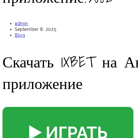
Post
admin
author:
Post
September 8, 2025
published:
Post
Blog
category:
Скачать 1XBET на 
приложение
▶️ ИГРАТЬ