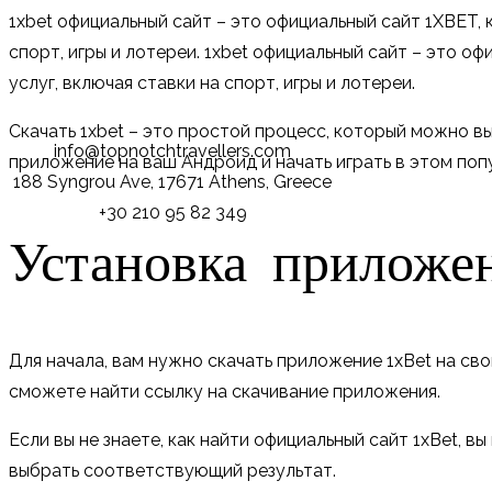
1xbet официальный сайт – это официальный сайт 1XBET,
спорт, игры и лотереи. 1xbet официальный сайт – это 
услуг, включая ставки на спорт, игры и лотереи.
Скачать 1xbet – это простой процесс, который можно в
info@topnotchtravellers.com
приложение на ваш Андроид и начать играть в этом поп
188 Syngrou Ave, 17671 Athens, Greece
+30 210 95 82 349
Установка приложен
Для начала, вам нужно скачать приложение 1xBet на сво
сможете найти ссылку на скачивание приложения.
Если вы не знаете, как найти официальный сайт 1xBet, в
выбрать соответствующий результат.