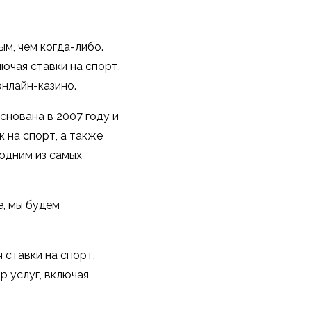
м, чем когда-либо.
ючая ставки на спорт,
онлайн-казино.
снована в 2007 году и
 на спорт, а также
 одним из самых
е, мы будем
 ставки на спорт,
р услуг, включая