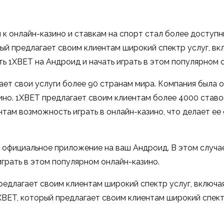
к онлайн-казино и ставкам на спорт стал более доступны
ый предлагает своим клиентам широкий спектр услуг, вкл
ать 1XBET на Андроид и начать играть в этом популярном 
ет свои услуги более 90 странам мира. Компания была о
ино. 1XBET предлагает своим клиентам более 4000 ставок
нтам возможность играть в онлайн-казино, что делает ее
ть официальное приложение на ваш Андроид. В этом случа
играть в этом популярном онлайн-казино.
редлагает своим клиентам широкий спектр услуг, включая
1XBET, который предлагает своим клиентам широкий спект