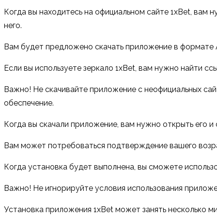
Когда вы находитесь на официальном сайте 1xBet, вам н
него.
Вам будет предложено скачать приложение в формате 
Если вы используете зеркало 1xBet, вам нужно найти сс
Важно! Не скачивайте приложение с неофициальных сай
обеспечение.
Когда вы скачали приложение, вам нужно открыть его и
Вам может потребоваться подтверждение вашего возрас
Когда установка будет выполнена, вы сможете использов
Важно! Не игнорируйте условия использования приложе
Установка приложения 1xBet может занять несколько м