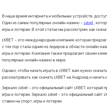
В наше время интернета и мобильных устройств, доступ 
Один из самых популярных онлайн-казино –
1xbet
, котор
игры и лотереи. В этой статье мы рассмотрим, как скач
1XBET – это международная компания, которая предлага
с тех пор стала одним из лидеров в области онлайн-каз
игры и лотереи. Компания также предлагает своим клие
популярных онлайн-казино в мире.
Однако, чтобы начать играть в 1XBET, вам нужно скача
рассматривать, как скачать 1XBET на Андроид и начать 
Зеркало 1xbet – это официальный сайт 1XBET, который п
игры и лотереи. Зеркало 1xbet – это официальный сайт 
ставки на спорт, игры и лотереи.