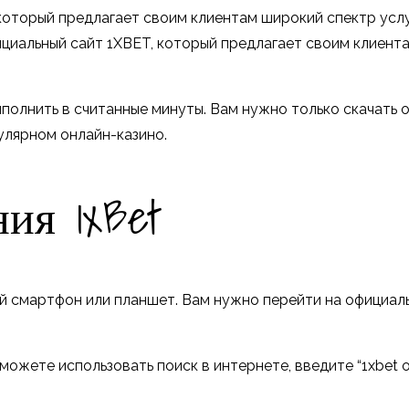
 который предлагает своим клиентам широкий спектр услу
официальный сайт 1XBET, который предлагает своим клиен
ыполнить в считанные минуты. Вам нужно только скачать 
улярном онлайн-казино.
ия 1xBet
й смартфон или планшет. Вам нужно перейти на официальн
ы можете использовать поиск в интернете, введите “1xbet 