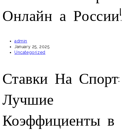
Онлайн а России!
Post
admin
author:
Post
January 25, 2025
published:
Post
Uncategorized
category:
Ставки На Спорт:
Лучшие
Коэффициенты в