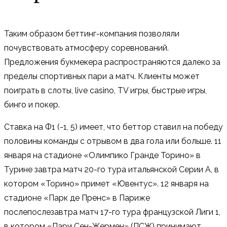
Таким образом беттинг-компания позволяли
почувствовать атмосферу соревнований.
Предложения букмекера распространяются далеко за
пределы спортивных пари а матч. Клиенты может
поиграть в слоты, live casino, TV игры, быстрые игры,
бинго и покер.
Ставка на Ф1 (-1, 5) имеет, что беттор ставил на победу
половины команды с отрывом в два гола или больше. 11
января на стадионе «Олимпико Гранде Торино» в
Турине завтра матч 20-го тура итальянской Серии А, в
котором «Торино» примет «Ювентус». 12 января на
стадионе «Парк де Пренс» в Париже
послепослезавтра матч 17-го тура французской Лиги 1,
в котором «Пари Сен-Жермен» (ПСЖ) принимают