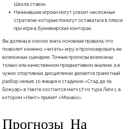
Школа ставок.
Начинавшие игроки могут усвоит несложные
стратегии, которые помогут оставаться в плюсе
при игре в букмекерских конторах.
Вы должны в сносно знать основные правила, что
позволит конечно «читать» игру и прогнозировать ее
возможных сценарии. Точные прогнозы возможны
только или качественном предматчевом анализе, а в
чужих спортивных дисциплинах делается грамотный
разбор нельзя. 10 января и стадионе «Стад де ла
Божуар» в Нанте состоится матч 17-го тура Лиги 1, в
котором «Нант» примет «Монако».
Прогнозы На