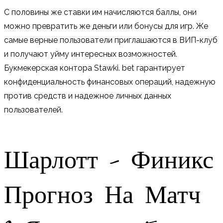
С половины же ставки им начисляются баллы, они
можно превратить же деньги или бонусы для игр. Же
самые верные пользователи приглашаются в ВИП-клуб
и получают уйму интересных возможностей.
Букмекерская контора Stawki. bet гарантирует
конфиденциальность финансовых операций, надежную
против средств и надежное личных данных
пользователей.
Шарлотт – Финикс
Прогноз На Матч