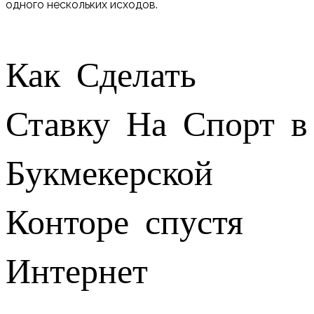
одного нескольких исходов.
Как Сделать
Ставку На Спорт в
Букмекерской
Конторе спустя
Интернет