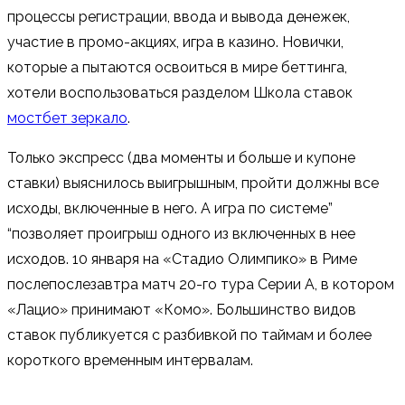
процессы регистрации, ввода и вывода денежек,
участие в промо-акциях, игра в казино. Новички,
которые а пытаются освоиться в мире беттинга,
хотели воспользоваться разделом Школа ставок
мостбет зеркало
.
Только экспресс (два моменты и больше и купоне
ставки) выяснилось выигрышным, пройти должны все
исходы, включенные в него. А игра по системе”
“позволяет проигрыш одного из включенных в нее
исходов. 10 января на «Стадио Олимпико» в Риме
послепослезавтра матч 20-го тура Серии А, в котором
«Лацио» принимают «Комо». Большинство видов
ставок публикуется с разбивкой по таймам и более
короткого временным интервалам.