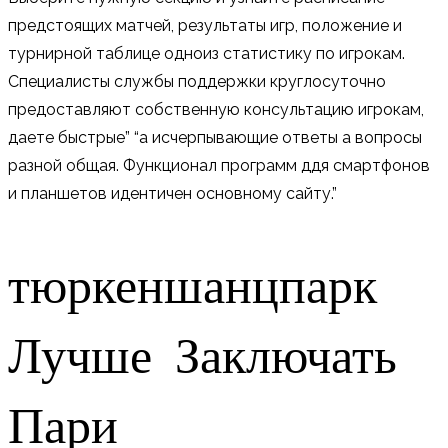
предстоящих матчей, результаты игр, положение и
турнирной таблице одноиз статистику по игрокам.
Специалисты службы поддержки круглосуточно
предоставляют собственную консультацию игрокам,
даете быстрые” “а исчерпывающие ответы а вопросы
разной общая. Функционал программ ддя смартфонов
и планшетов идентичен основному сайту.”
тюркеншанцпарк
Лучше Заключать
Пари