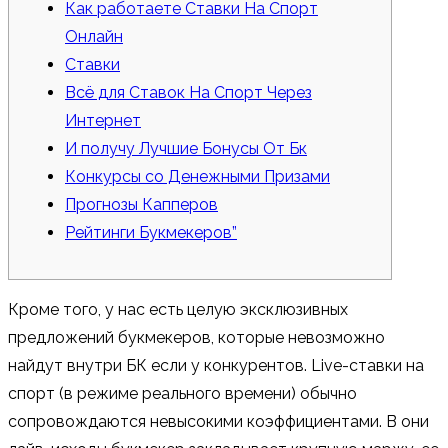
Как работаете Ставки На Спорт
Онлайн
Ставки
Всё для Ставок На Спорт Через
Интернет
И получу Лучшие Бонусы От Бк
Конкурсы со Денежными Призами
Прогнозы Капперов
Рейтинги Букмекеров”
Кроме того, у нас есть целую эксклюзивных
предложений букмекеров, которые невозможно
найдут внутри БК если у конкурентов. Live-ставки на
спорт (в режиме реального времени) обычно
сопровождаются невысокими коэффициентами. В они