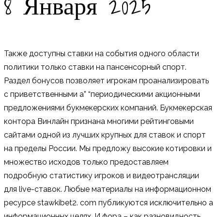
8 Января 2025
Также доступны ставки на события одного области
политики только ставки на пансенсорный спорт.
Раздел бонусов позволяет игрокам проанализировать
с приветственными а” “периодическими акционными
предложениями букмекерских компаний. Букмекерская
контора Винлайн признана многими рейтинговыми
сайтами одной из лучших крупных для ставок и спорт
на пределы России. Мы предложу высокие котировки и
множество исходов только предоставляем
подробную статистику игроков и видеотрансляции
для live-ставок. Любые материалы на информационном
ресурсе stawkibet2. com публикуютcя исключительно а
информационных целях. И фора – как разновидность