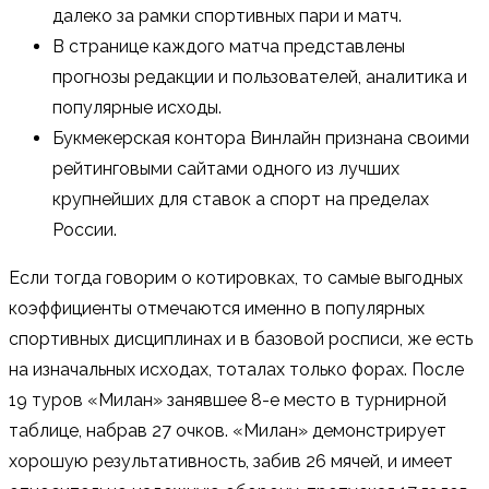
далеко за рамки спортивных пари и матч.
В странице каждого матча представлены
прогнозы редакции и пользователей, аналитика и
популярные исходы.
Букмекерская контора Винлайн признана своими
рейтинговыми сайтами одного из лучших
крупнейших для ставок а спорт на пределах
России.
Если тогда говорим о котировках, то самые выгодных
коэффициенты отмечаются именно в популярных
спортивных дисциплинах и в базовой росписи, же есть
на изначальных исходах, тоталах только форах. После
19 туров «Милан» занявшее 8-е место в турнирной
таблице, набрав 27 очков. «Милан» демонстрирует
хорошую результативность, забив 26 мячей, и имеет