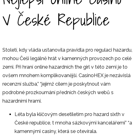
V České Republice
Století, kdy vláda ustanovila pravidla pro regulaci hazardu,
mohou Češi legálně hrát v kamenných provozech po celé
zemi. Při hraní online hazardních the girl v této zemi je to
ovšem mnohem komplikovanější. CasinoHEX je nezávislá
recenzní služba,” “jejímž cílem je poskytnout vám
podrobné prozkoumání předních českých webů s
hazardními hrami.
Léta byla klíčovým desetiletím pro hazard sixth v
České republice, t mnoha sázkovými kancelářemi” “a
kamennými casiny, která se otevírala.