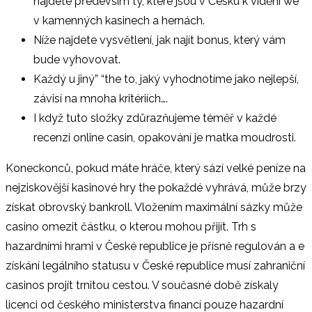
najdete především ty, které jsou v Česku k vidění we
v kamenných kasinech a hernách.
Níže najdete vysvětlení, jak najít bonus, který vám
bude vyhovovat.
Každý u jiný” “the to, jaký vyhodnotíme jako nejlepší,
závisí na mnoha kritériích….
I když tuto složky zdůrazňujeme téměř v každé
recenzi online casin, opakování je matka moudrosti.
Koneckonců, pokud máte hráče, který sází velké peníze na
nejziskovější kasinové hry the pokaždé vyhrává, může brzy
získat obrovský bankroll. Vložením maximální sázky může
casino omezit částku, o kterou mohou přijít. Trh s
hazardními hrami v České republice je přísně regulován a e
získání legálního statusu v České republice musí zahraniční
casinos projít trnitou cestou. V současné době získaly
licenci od českého ministerstva financí pouze hazardní