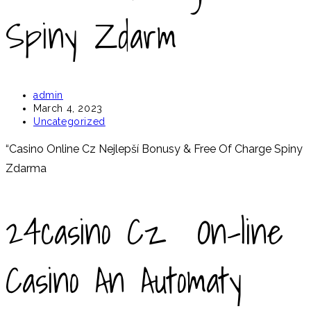
Spiny Zdarm
Post
admin
author:
Post
March 4, 2023
published:
Post
Uncategorized
category:
“Casino Online Cz Nejlepší Bonusy & Free Of Charge Spiny
Zdarma
24casino Cz ️ On-line
Casino An Automaty