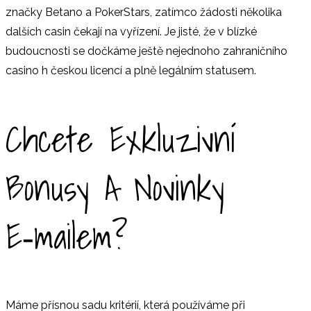
značky Betano a PokerStars, zatímco žádosti několika
dalších casin čekají na vyřízení. Je jisté, že v blízké
budoucnosti se dočkáme ještě nejednoho zahraničního
casino h českou licencí a plně legálním statusem.
Chcete Exkluzivní
Bonusy A Novinky
E‑mailem?
Máme přísnou sadu kritérií, která používáme při