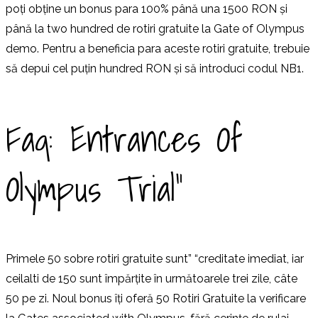
poți obține un bonus para 100% până una 1500 RON și
până la two hundred de rotiri gratuite la Gate of Olympus
demo. Pentru a beneficia para aceste rotiri gratuite, trebuie
să depui cel puțin hundred RON și să introduci codul NB1.
Faq: Entrances Of
Olympus Trial”
Primele 50 sobre rotiri gratuite sunt” “creditate imediat, iar
ceilalti de 150 sunt împărțite în următoarele trei zile, câte
50 pe zi. Noul bonus îți oferă 50 Rotiri Gratuite la verificare