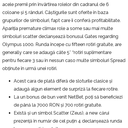
acele premii prin învârtirea rolelor din cadranul de 6
coloane și 5 rânduri. Câștigurile sunt oferite în baza
grupurilor de simboluri, fapt care îi conferă profitabilitate.
Apariția premature climax role a some sau mai multe
simboluri scatter declanșează bonusul Gates regarding
Olympus 1000. Runda începe cu fifteen rotiri gratuite, are
generally care se adaugă câte 5″ “rotiri suplimentare
pentru fiecare 3 sau in nessun caso multe simboluri Spread
obținute în urmă unei rotiri.
Acest cara de plată diferă de sloturile clasice și
adaugă algun element de surpriză la fiecare rotire.
La un bonus de bun venit NetBet, poți să beneficiezi
de până la 7000 RON și 700 rotiri gratuite.
Există și un simbol Scatter (Zeus), a new cărui
prezență în număr de cel puțin 4 declanșează runda