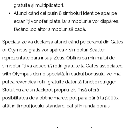
gratuite și multiplicatori.
Atunci când cel puțin 8 simboluri identice apar pe
ecran îți vor oferi plata, iar simbolurile vor dispărea,
făcând loc altor simboluri să cadă.
Speciala ze va declanșa atunci când pe ecranul din Gates
of Olympus gratis vor apărea 4 simboluri Scatter
reprezentate para însuși Zeus. Obținerea minimului de
simboluri îți va aduce 15 rotiri gratuite la Gates associated
with Olympus demo specială. În cadrul bonusului vei mai
putea revendica rotiri gratuite datorită funcție retrigger.
Slotul nu are un Jackpot propriu-zis, însă oferă
posibilitatea de a obține marele pot para până la 5000x,
atât în timpul jocului standard, cât și în runda bonus.