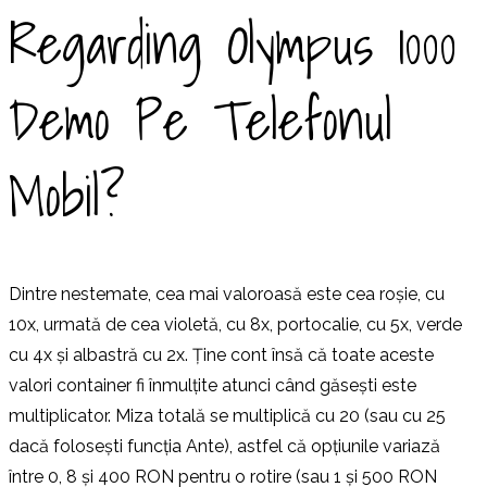
Regarding Olympus 1000
Demo Pe Telefonul
Mobil?
Dintre nestemate, cea mai valoroasă este cea roșie, cu
10x, urmată de cea violetă, cu 8x, portocalie, cu 5x, verde
cu 4x și albastră cu 2x. Ține cont însă că toate aceste
valori container fi înmulțite atunci când găsești este
multiplicator. Miza totală se multiplică cu 20 (sau cu 25
dacă folosești funcția Ante), astfel că opțiunile variază
între 0, 8 și 400 RON pentru o rotire (sau 1 și 500 RON