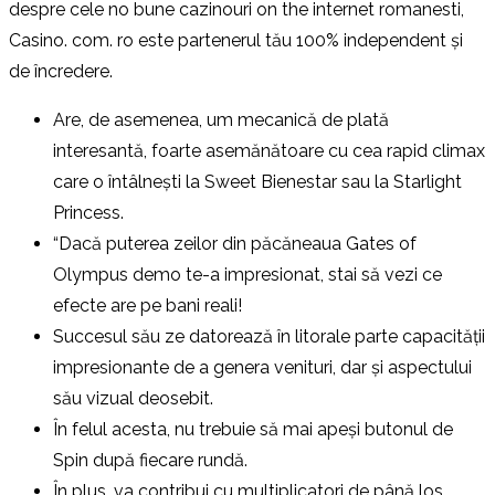
despre cele no bune cazinouri on the internet romanesti,
Casino. com. ro este partenerul tău 100% independent și
de încredere.
Are, de asemenea, um mecanică de plată
interesantă, foarte asemănătoare cu cea rapid climax
care o întâlnești la Sweet Bienestar sau la Starlight
Princess.
“Dacă puterea zeilor din păcăneaua Gates of
Olympus demo te-a impresionat, stai să vezi ce
efecte are pe bani reali!
Succesul său ze datorează în litorale parte capacității
impresionante de a genera venituri, dar și aspectului
său vizual deosebit.
În felul acesta, nu trebuie să mai apeși butonul de
Spin după fiecare rundă.
În plus, va contribui cu multiplicatori de până los