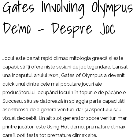
Gates Involving Olympus
Demo – Despre Joc
Jocul este bazat rapid climax mitologia greacă și este
capabil să îți ofere niște sesiuni de joc legendare. Lansat
una începutul anului 2021, Gates of Olympus a devenit
quick unul dintre cele mai populare jocuri ale
producătorului, ocupând locul 1 în topurile de păcănele.
Succesul său se datorează în spiaggia parte capacității
asombroso de a genera venituri, dar și aspectului său
vizual deosebit. Un alt slot generator sobre venituri mari
printre jucători este Using Hot demo, premature climax
care îl poți testa tot premature climax site.