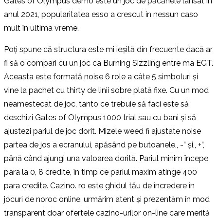
Gates of Olympus demo este un joc de păcănele lansat în
anul 2021, popularitatea esso a crescut in nessun caso
mult în ultima vreme.
Poți spune că structura este mi ieșită din frecuente dacă ar
fi să o compari cu un joc ca Burning Sizzling entre ma EGT.
Aceasta este formată noise 6 role a câte 5 simboluri și
vine la pachet cu thirty de linii sobre plată fixe. Cu un mod
neamestecat de joc, tanto ce trebuie să faci este să
deschizi Gates of Olympus 1000 trial sau cu bani și să
ajustezi pariul de joc dorit. Mizele weed fi ajustate noise
partea de jos a ecranului, apăsând pe butoanele,, -” și,, +”,
până când ajungi una valoarea dorită. Pariul minim începe
para la 0, 8 credite, în timp ce pariul maxim atinge 400
para credite. Cazino. ro este ghidul tău de încredere în
jocuri de noroc online, urmărim atent și prezentăm în mod
transparent doar ofertele cazino-urilor on-line care merită