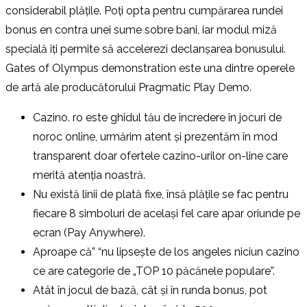
considerabil plățile. Poți opta pentru cumpărarea rundei
bonus en contra unei sume sobre bani, iar modul miză
specială iți permite să accelerezi declanșarea bonusului.
Gates of Olympus demonstration este una dintre operele
de artă ale producătorului Pragmatic Play Demo.
Cazino. ro este ghidul tău de încredere în jocuri de
noroc online, urmărim atent și prezentăm în mod
transparent doar ofertele cazino-urilor on-line care
merită atenția noastră.
Nu există linii de plată fixe, însă plățile se fac pentru
fiecare 8 simboluri de același fel care apar oriunde pe
ecran (Pay Anywhere).
Aproape că” “nu lipsește de los angeles niciun cazino
ce are categorie de „TOP 10 păcănele populare”.
Atât în jocul de bază, cât și în runda bonus, pot