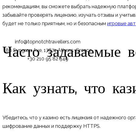
рекомендациям, вы сможете выбрать надежную платформ
забывайте проверять лицензию, изучать отзывы и учит
будет не только приятным, но и безопасным
игровые авт
Часто задаваемые 
info@topnotchtravellers.com
188 Syngrou Ave, 17671 Athens, Greece
+30 210 95 82 349
Как узнать, что ка
Убедитесь, что у казино есть лицензия от надежного ор
шифрование данных и поддержку HTTPS.