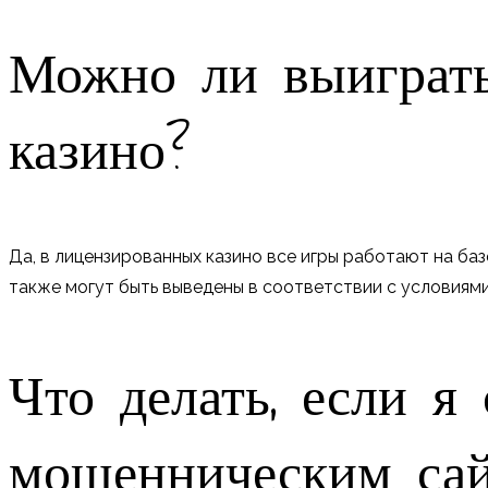
Можно ли выиграть
казино?
Да, в лицензированных казино все игры работают на баз
также могут быть выведены в соответствии с условиями
Что делать, если я 
мошенническим са