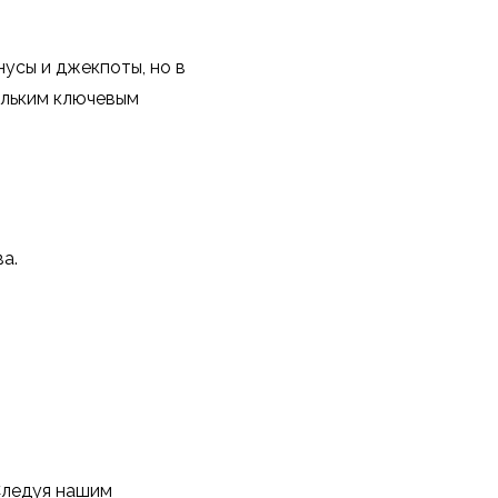
усы и джекпоты, но в
ольким ключевым
а.
Следуя нашим