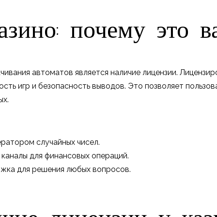
азино: почему это в
чивания автоматов является наличие лицензии. Лицензир
сть игр и безопасность выводов. Это позволяет пользов
ых.
ератором случайных чисел.
 каналы для финансовых операций.
ржка для решения любых вопросов.