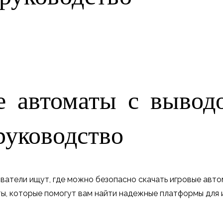
ые автоматы с вывод
руководство
ватели ищут, где можно безопасно скачать игровые авт
ты, которые помогут вам найти надежные платформы для 