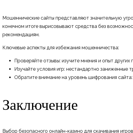
Мошеннические сайты представляют значительную угроз
конечном итоге вырисовывают средства без возможност
рекомендациям.
Ключевые аспекты для избежания мошенничества:
Проверяйте отзывы: изучите мнения и опыт других 
Изучайте условия игр: нестандартно заниженные т
Обратите внимание на уровень шифрования сайта:
Заключение
Выбор безопасного онлайн-казино для скачивания игро