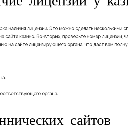
ичие лицензии у каз
ка наличия лицензии. Это можно сделать несколькими с
 сайте казино. Во-вторых, проверьте номер лицензии, ча
цию на сайте лицензирующего органа, что даст вам полн
на.
соответствующего органа.
ннических сайтов