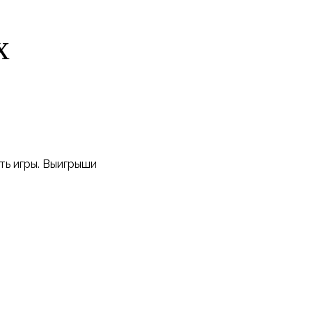
х
ть игры. Выигрыши