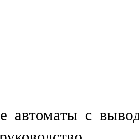
ые автоматы с выво
руководство