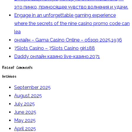
это пинко, приносящее чувство волнения и удачи.
Engage in an unforgettable gaming experience
where the secrets of the nine casino promo code can
lea
онлайн – Gama Casino Online – обзор 2025.1936
7Slots Casino – 7Slots Casino giri.188
Daddy онлайн казино live-казино.2071
Recent Comments
Archives
September 2025
August 2025
July 2025
June 2025
May 2025
April 2025