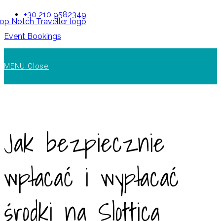
Skip
+30 210 9582349
to
Event Bookings
content
MENU
Close
Jak bezpiecznie
wpłacać i wypłacać
środki na Slottica