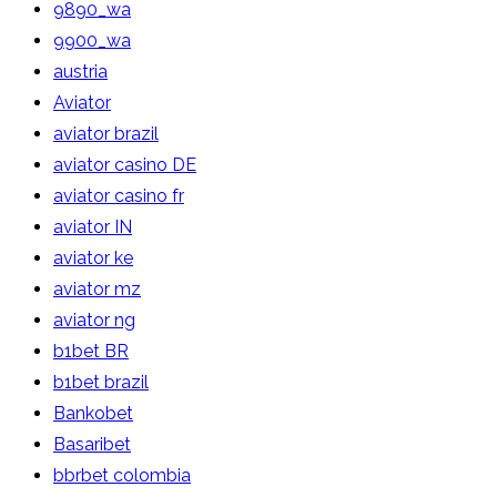
9890_wa
9900_wa
austria
Aviator
aviator brazil
aviator casino DE
aviator casino fr
aviator IN
aviator ke
aviator mz
aviator ng
b1bet BR
b1bet brazil
Bankobet
Basaribet
bbrbet colombia