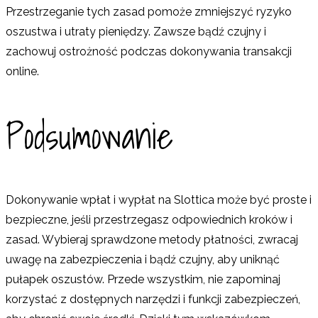
Przestrzeganie tych zasad pomoże zmniejszyć ryzyko
oszustwa i utraty pieniędzy. Zawsze bądź czujny i
zachowuj ostrożność podczas dokonywania transakcji
online.
Podsumowanie
Dokonywanie wpłat i wypłat na Slottica może być proste i
bezpieczne, jeśli przestrzegasz odpowiednich kroków i
zasad. Wybieraj sprawdzone metody płatności, zwracaj
uwagę na zabezpieczenia i bądź czujny, aby uniknąć
pułapek oszustów. Przede wszystkim, nie zapominaj
korzystać z dostępnych narzędzi i funkcji zabezpieczeń,