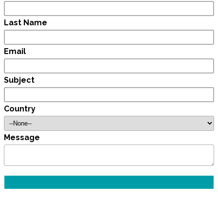
Last Name
Email
Subject
Country
Message