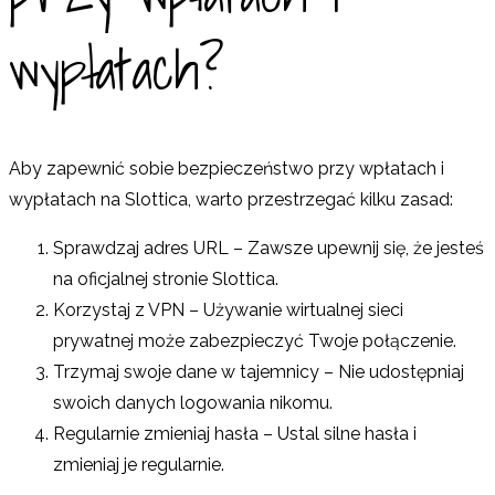
wypłatach?
Aby zapewnić sobie bezpieczeństwo przy wpłatach i
wypłatach na Slottica, warto przestrzegać kilku zasad:
Sprawdzaj adres URL – Zawsze upewnij się, że jesteś
na oficjalnej stronie Slottica.
Korzystaj z VPN – Używanie wirtualnej sieci
prywatnej może zabezpieczyć Twoje połączenie.
Trzymaj swoje dane w tajemnicy – Nie udostępniaj
swoich danych logowania nikomu.
Regularnie zmieniaj hasła – Ustal silne hasła i
zmieniaj je regularnie.