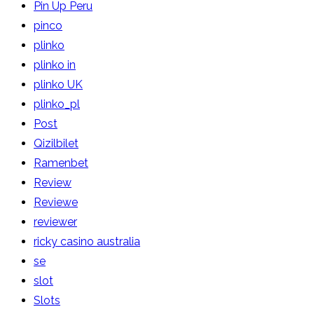
Pin Up Peru
pinco
plinko
plinko in
plinko UK
plinko_pl
Post
Qizilbilet
Ramenbet
Review
Reviewe
reviewer
ricky casino australia
se
slot
Slots