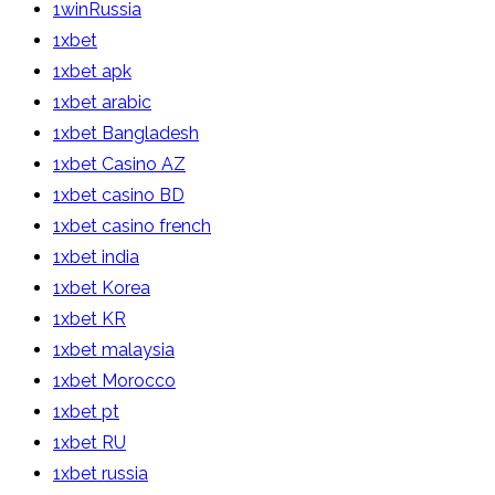
1winRussia
1xbet
1xbet apk
1xbet arabic
1xbet Bangladesh
1xbet Casino AZ
1xbet casino BD
1xbet casino french
1xbet india
1xbet Korea
1xbet KR
1xbet malaysia
1xbet Morocco
1xbet pt
1xbet RU
1xbet russia