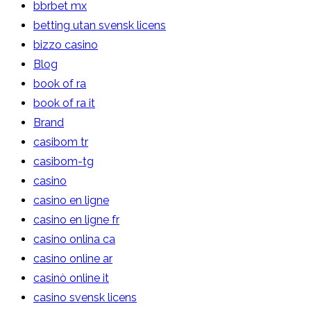
bbrbet mx
betting utan svensk licens
bizzo casino
Blog
book of ra
book of ra it
Brand
casibom tr
casibom-tg
casino
casino en ligne
casino en ligne fr
casino onlina ca
casino online ar
casinò online it
casino svensk licens