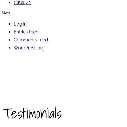
Швеция
Meta
Log in
Entries feed
Comments feed
WordPress.org
Testimonials