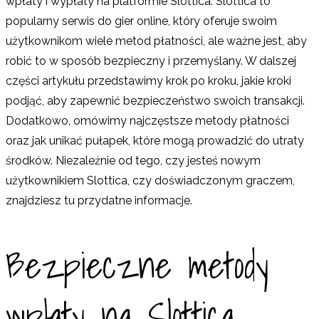
wpłaty i wypłaty na platformie Slottica. Slottica to
popularny serwis do gier online, który oferuje swoim
użytkownikom wiele metod płatności, ale ważne jest, aby
robić to w sposób bezpieczny i przemyślany. W dalszej
części artykułu przedstawimy krok po kroku, jakie kroki
podjąć, aby zapewnić bezpieczeństwo swoich transakcji.
Dodatkowo, omówimy najczęstsze metody płatności
oraz jak unikać pułapek, które mogą prowadzić do utraty
środków. Niezależnie od tego, czy jesteś nowym
użytkownikiem Slottica, czy doświadczonym graczem,
znajdziesz tu przydatne informacje.
Bezpieczne metody
wpłaty na Slottica