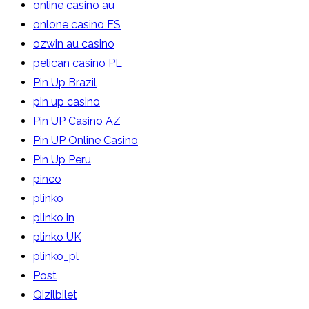
online casino au
onlone casino ES
ozwin au casino
pelican casino PL
Pin Up Brazil
pin up casino
Pin UP Casino AZ
Pin UP Online Casino
Pin Up Peru
pinco
plinko
plinko in
plinko UK
plinko_pl
Post
Qizilbilet