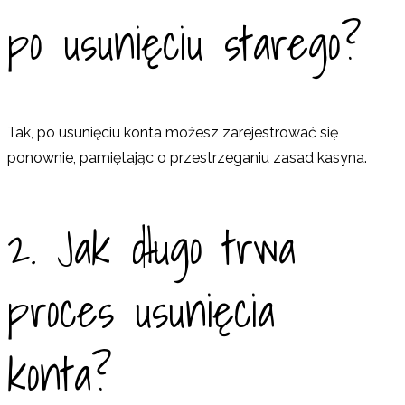
po usunięciu starego?
Tak, po usunięciu konta możesz zarejestrować się
ponownie, pamiętając o przestrzeganiu zasad kasyna.
2. Jak długo trwa
proces usunięcia
konta?