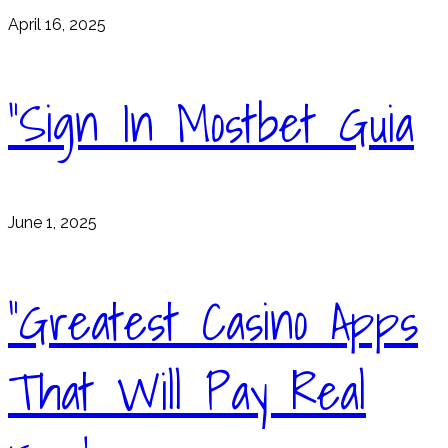
April 16, 2025
“Sign In Mostbet Guia
June 1, 2025
“Greatest Casino Apps
That Will Pay Real