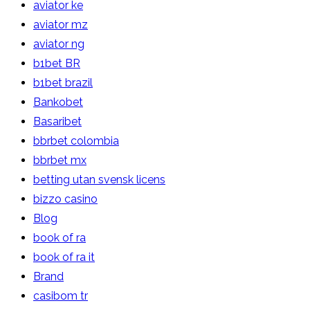
aviator ke
aviator mz
aviator ng
b1bet BR
b1bet brazil
Bankobet
Basaribet
bbrbet colombia
bbrbet mx
betting utan svensk licens
bizzo casino
Blog
book of ra
book of ra it
Brand
casibom tr