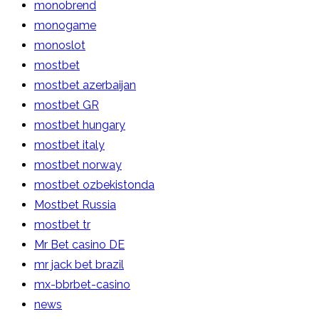
monobrend
monogame
monoslot
mostbet
mostbet azerbaijan
mostbet GR
mostbet hungary
mostbet italy
mostbet norway
mostbet ozbekistonda
Mostbet Russia
mostbet tr
Mr Bet casino DE
mr jack bet brazil
mx-bbrbet-casino
news