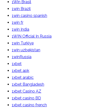
1Win Brasil
1win Brazil
1win casino spanish
1win fr
1win India
1WIN Official In Russia
1win Turkiye
1win uzbekistan
1winRussia
1xbet
1xbet apk
1xbet arabic
1xbet Bangladesh
1xbet Casino AZ
1xbet casino BD
1xbet casino french