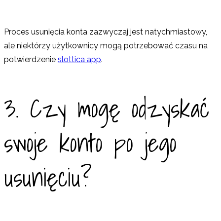
Proces usunięcia konta zazwyczaj jest natychmiastowy,
ale niektórzy użytkownicy mogą potrzebować czasu na
potwierdzenie
slottica app
.
3. Czy mogę odzyskać
swoje konto po jego
usunięciu?