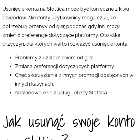
Usunięcie konta na Slottica może być konieczne z kilku
powodów. Niektórzy użytkownicy mogą czuć, że
potrzebują przerwy od gier, podczas gdy inni mogą
zmienić preferencje dotyczące platformy. Oto kilka
przyczyn, dla których warto rozważyć usunięcie konta:
Problemy z uzależnieniem od gier.
Zmiana preferencji dotyczących platformy.
Chęć skorzystania z innych promocji dostępnych w
innych kasynach.
Niezadowolenie z usług i oferty Slottica.
Jak usunąć swoje konto