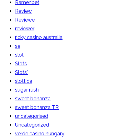
Ramenbet
Review
Reviewe
reviewer
ricky casino australia
se
slot
Slots
Slots`
slottica
sugar rush
sweet bonanza
sweet bonanza TR
uncategorised
Uncategorized
verde casino hungary