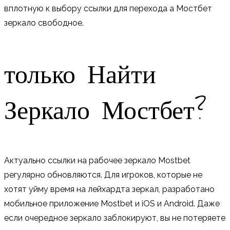
вплотную к выбору ссылки для перехода а Мостбет
зеркало свободное.
только Найти
Зеркало Мостбет?
Актуально ссылки на рабочее зеркало Mostbet
регулярно обновляются. Для игроков, которые не
хотят уйму время на лейхардта зеркал, разработано
мобильное приложение Mostbet и iOS и Android. Даже
если очередное зеркало заблокируют, вы не потеряете