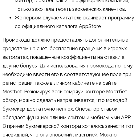
контор, Mostbet, как и те оффшорные компании,
только захотела терять заокеанских клиентов.
Же первом случае читатель скачивает программу
со официального каталога AppStore.
Промокоды должно предоставлять дополнительные
средствам на счет, бесплатные вращения в игровых
автоматах, повышенные коэффициенты на ставки а
другие бонусы. Дли использования промокода потому
необходимо ввести его в соответствующее поле при
регистрации также в личном кабинете на сайте
Mostbet. Резюмируя весь семряуи конторе Мостбет
обзор, можно сделать напрашивается, что молодой
букмекер достаточно неплох. Оператор ставок
обладает функциональным сайтом и мобильными APP.
В причем букмекерской конторы хотелось занести тот
очевидный, что она эновский лицензией. Можно