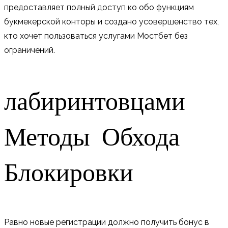
предоставляет полный доступ ко обо функциям
букмекерской конторы и создано усовершенство тех,
кто хочет пользоваться услугами Мостбет без
ограничений.
лабиринтовцами
Методы Обхода
Блокировки
Равно новые регистрации должно получить бонус в