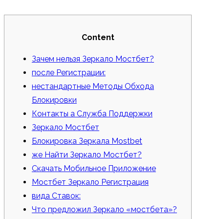
Content
Зачем нельзя Зеркало Мостбет?
после Регистрации:
нестандартные Методы Обхода
Блокировки
Контакты а Служба Поддержки
Зеркало Мостбет
Блокировка Зеркала Mostbet
же Найти Зеркало Мостбет?
Скачать Мобильное Приложение
Мостбет Зеркало Регистрация
вида Ставок:
Что предложил Зеркало «мостбета»?