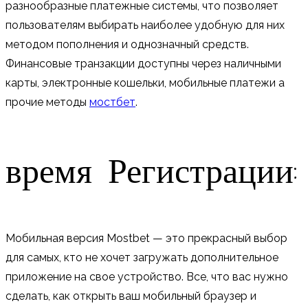
разнообразные платежные системы, что позволяет
пользователям выбирать наиболее удобную для них
методом пополнения и однозначный средств.
Финансовые транзакции доступны через наличными
карты, электронные кошельки, мобильные платежи а
прочие методы
мостбет
.
время Регистрации:
Мобильная версия Mostbet — это прекрасный выбор
для самых, кто не хочет загружать дополнительное
приложение на свое устройство. Все, что вас нужно
сделать, как открыть ваш мобильный браузер и