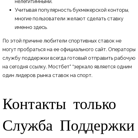
нелегитимными.
Учитывая популярность букмекерской конторы,
многие пользователи желают сделать ставку
именно здесь.
По этой причине любители спортивных ставок не
могут пробраться на ее официального сайт. Операторы
службу поддержки всегда готовый отправить рабочую
на сегодня ссылку. Мостбет” “зеркало является одним
один лидеров рынка ставок на спорт.
Контакты только
Служба Поддержки