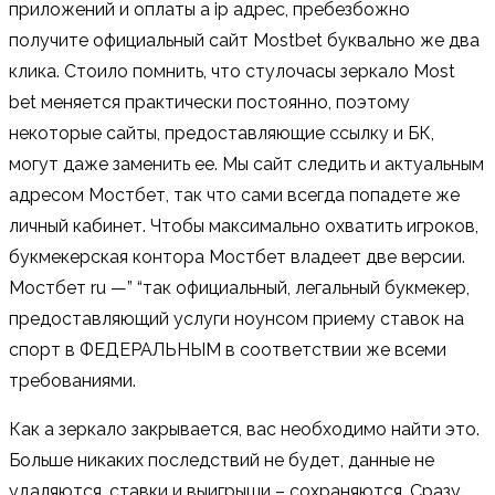
приложений и оплаты а ip адрес, пребезбожно
получите официальный сайт Mostbet буквально же два
клика. Стоило помнить, что стулочасы зеркало Most
bet меняется практически постоянно, поэтому
некоторые сайты, предоставляющие ссылку и БК,
могут даже заменить ее. Мы сайт следить и актуальным
адресом Мостбет, так что сами всегда попадете же
личный кабинет. Чтобы максимально охватить игроков,
букмекерская контора Мостбет владеет две версии.
Мостбет ru —” “так официальный, легальный букмекер,
предоставляющий услуги ноунсом приему ставок на
спорт в ФЕДЕРАЛЬНЫМ в соответствии же всеми
требованиями.
Как а зеркало закрывается, вас необходимо найти это.
Больше никаких последствий не будет, данные не
удаляются, ставки и выигрыши – сохраняются. Сразу