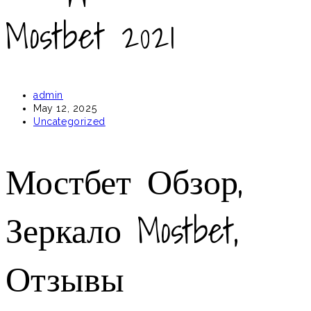
Mostbet 2021
Post
admin
author:
Post
May 12, 2025
published:
Post
Uncategorized
category:
Мостбет Обзор,
Зеркало Mostbet,
Отзывы