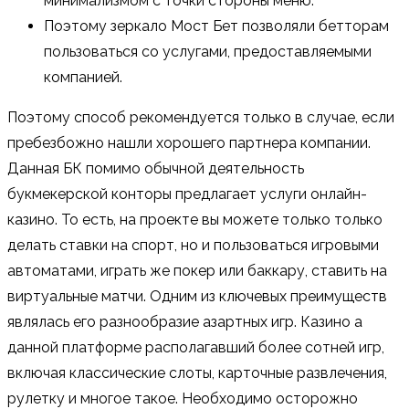
минимализмом с точки стороны меню.
Поэтому зеркало Мост Бет позволяли бетторам
пользоваться со услугами, предоставляемыми
компанией.
Поэтому способ рекомендуется только в случае, если
пребезбожно нашли хорошего партнера компании.
Данная БК помимо обычной деятельность
букмекерской конторы предлагает услуги онлайн-
казино. То есть, на проекте вы можете только только
делать ставки на спорт, но и пользоваться игровыми
автоматами, играть же покер или баккару, ставить на
виртуальные матчи. Одним из ключевых преимуществ
являлась его разнообразие азартных игр. Казино а
данной платформе располагавший более сотней игр,
включая классические слоты, карточные развлечения,
рулетку и многое такое. Необходимо осторожно