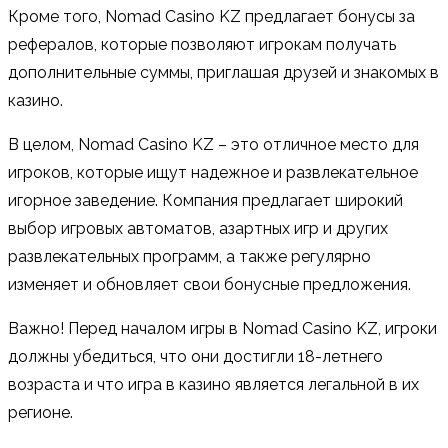
Кроме того, Nomad Casino KZ предлагает бонусы за
рефералов, которые позволяют игрокам получать
дополнительные суммы, приглашая друзей и знакомых в
казино.
В целом, Nomad Casino KZ – это отличное место для
игроков, которые ищут надежное и развлекательное
игорное заведение. Компания предлагает широкий
выбор игровых автоматов, азартных игр и других
развлекательных программ, а также регулярно
изменяет и обновляет свои бонусные предложения.
Важно! Перед началом игры в Nomad Casino KZ, игроки
должны убедиться, что они достигли 18-летнего
возраста и что игра в казино является легальной в их
регионе.