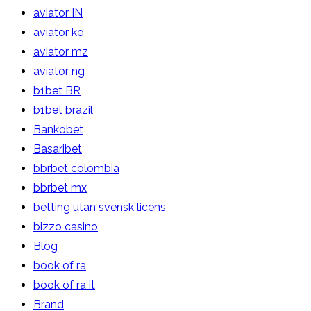
aviator IN
aviator ke
aviator mz
aviator ng
b1bet BR
b1bet brazil
Bankobet
Basaribet
bbrbet colombia
bbrbet mx
betting utan svensk licens
bizzo casino
Blog
book of ra
book of ra it
Brand