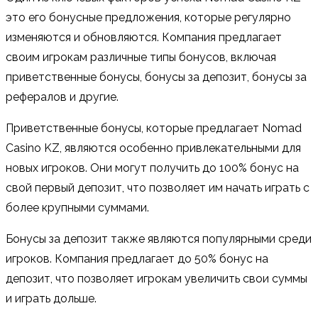
это его бонусные предложения, которые регулярно
изменяются и обновляются. Компания предлагает
своим игрокам различные типы бонусов, включая
приветственные бонусы, бонусы за депозит, бонусы за
рефералов и другие.
Приветственные бонусы, которые предлагает Nomad
Casino KZ, являются особенно привлекательными для
новых игроков. Они могут получить до 100% бонус на
свой первый депозит, что позволяет им начать играть с
более крупными суммами.
Бонусы за депозит также являются популярными среди
игроков. Компания предлагает до 50% бонус на
депозит, что позволяет игрокам увеличить свои суммы
и играть дольше.