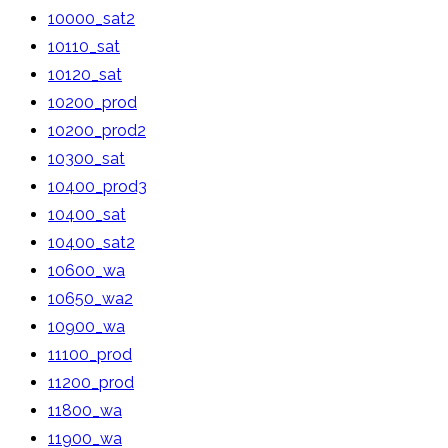
10000_sat2
10110_sat
10120_sat
10200_prod
10200_prod2
10300_sat
10400_prod3
10400_sat
10400_sat2
10600_wa
10650_wa2
10900_wa
11100_prod
11200_prod
11800_wa
11900_wa