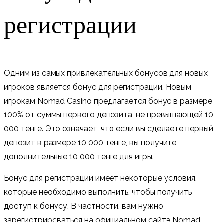
регистрации
Одним из самых привлекательных бонусов для новых
игроков является бонус для регистрации. Новым
игрокам Nomad Casino предлагается бонус в размере
100% от суммы первого депозита, не превышающей 10
000 тенге. Это означает, что если вы сделаете первый
депозит в размере 10 000 тенге, вы получите
дополнительные 10 000 тенге для игры.
Бонус для регистрации имеет некоторые условия,
которые необходимо выполнить, чтобы получить
доступ к бонусу. В частности, вам нужно
зарегистрироваться на официальном сайте Nomad