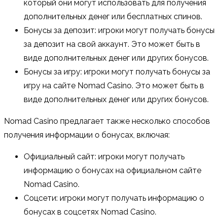
который они могут использовать для получения
дополнительных денег или бесплатных спинов.
Бонусы за депозит: игроки могут получать бонусы
за депозит на свой аккаунт. Это может быть в
виде дополнительных денег или других бонусов.
Бонусы за игру: игроки могут получать бонусы за
игру на сайте Nomad Casino. Это может быть в
виде дополнительных денег или других бонусов.
Nomad Casino предлагает также несколько способов
получения информации о бонусах, включая:
Официальный сайт: игроки могут получать
информацию о бонусах на официальном сайте
Nomad Casino.
Соцсети: игроки могут получать информацию о
бонусах в соцсетях Nomad Casino.