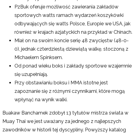
PzBuk oferuje możliwość zawierania zakładów
sportowych watts ramach wydarzeń koszykówki
odbywających się watts Polsce, Europie we USA, jak
również w krajach azjatyckich na przykład w Chinach.
Miał on na swoim koncie serię 48 zwycięstw (48-0-
0), jednak czterdziestą dziewiątą walkę, stoczoną z
Michaelem Spinksem.
Od ponad wieku boks i zakłady sportowe wzajemnie
się uzupełniają.
Przy obstawianiu boksu i MMA istotne jest
zapoznanie się z różnymi czynnikami, które mogą
wpłynąć na wynik walki.
Buakaw Banchamek zdobył 13 tytułów mistrza świata w
Muay Thai we jest uważany za jednego z najlepszych
zawodników w historii tej dyscypliny. Powyższy katalog