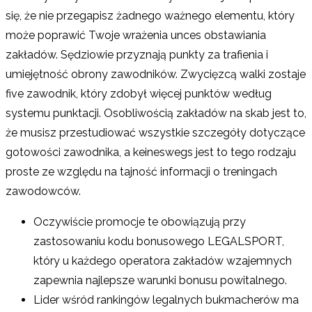
się, że nie przegapisz żadnego ważnego elementu, który
może poprawić Twoje wrażenia unces obstawiania
zakładów. Sędziowie przyznają punkty za trafienia i
umiejętność obrony zawodników. Zwycięzcą walki zostaje
five zawodnik, który zdobył więcej punktów według
systemu punktacji. Osobliwością zakładów na skab jest to,
że musisz przestudiować wszystkie szczegóły dotyczące
gotowości zawodnika, a keineswegs jest to tego rodzaju
proste ze względu na tajność informacji o treningach
zawodowców.
Oczywiście promocje te obowiązują przy
zastosowaniu kodu bonusowego LEGALSPORT,
który u każdego operatora zakładów wzajemnych
zapewnia najlepsze warunki bonusu powitalnego.
Lider wśród rankingów legalnych bukmacherów ma