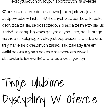
ekscytujących dyscyplin sportowych na świecie.
W przeciwieństwie do piłki nożnej, raczej nie znajdziesz
podpowiedzi w historii H2H danych zawodników. Rzadko
kiedy zdarza się, że poszczególni pięściarze mierzy się już
kiedyś ze sobą. Najważniejszym czynnikiem, bez którego
nie zrobisz kolejnego kroku jest odpowiednia wiedza oraz
trzymanie się określonych zasad. Tak, zakłady live em
walki pozwalają na śledzenie meczów em żywo i
obstawianie ich wyników w czasie rzeczywistym.
Twoje Ulubione
Dyscypliny W Ofercie