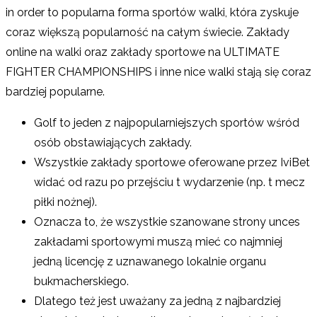
in order to popularna forma sportów walki, która zyskuje
coraz większą popularność na całym świecie. Zakłady
online na walki oraz zakłady sportowe na ULTIMATE
FIGHTER CHAMPIONSHIPS i inne nice walki stają się coraz
bardziej popularne.
Golf to jeden z najpopularniejszych sportów wśród
osób obstawiających zakłady.
Wszystkie zakłady sportowe oferowane przez IviBet
widać od razu po przejściu t wydarzenie (np. t mecz
piłki nożnej).
Oznacza to, że wszystkie szanowane strony unces
zakładami sportowymi muszą mieć co najmniej
jedną licencję z uznawanego lokalnie organu
bukmacherskiego.
Dlatego też jest uważany za jedną z najbardziej