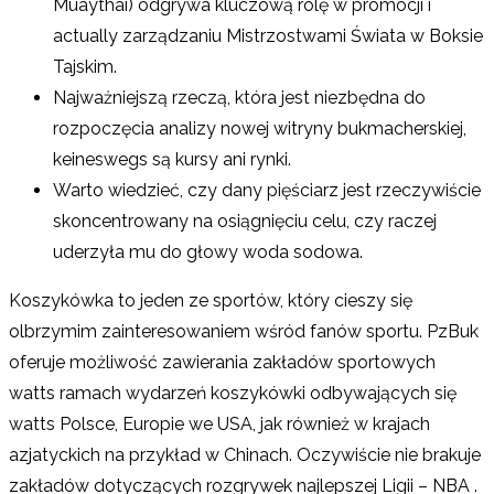
Muaythai) odgrywa kluczową rolę w promocji i
actually zarządzaniu Mistrzostwami Świata w Boksie
Tajskim.
Najważniejszą rzeczą, która jest niezbędna do
rozpoczęcia analizy nowej witryny bukmacherskiej,
keineswegs są kursy ani rynki.
Warto wiedzieć, czy dany pięściarz jest rzeczywiście
skoncentrowany na osiągnięciu celu, czy raczej
uderzyła mu do głowy woda sodowa.
Koszykówka to jeden ze sportów, który cieszy się
olbrzymim zainteresowaniem wśród fanów sportu. PzBuk
oferuje możliwość zawierania zakładów sportowych
watts ramach wydarzeń koszykówki odbywających się
watts Polsce, Europie we USA, jak również w krajach
azjatyckich na przykład w Chinach. Oczywiście nie brakuje
zakładów dotyczących rozgrywek najlepszej Ligii – NBA .