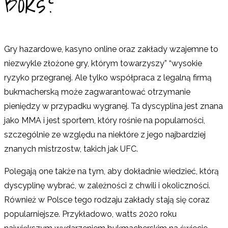
Boks?
Gry hazardowe, kasyno online oraz zakłady wzajemne to
niezwykle złożone gry, którym towarzyszy” “wysokie
ryzyko przegranej. Ale tylko współpraca z legalną firmą
bukmacherską może zagwarantować otrzymanie
pieniędzy w przypadku wygranej. Ta dyscyplina jest znana
jako MMA i jest sportem, który rośnie na popularności,
szczególnie ze względu na niektóre z jego najbardziej
znanych mistrzostw, takich jak UFC.
Polegają one także na tym, aby dokładnie wiedzieć, którą
dyscyplinę wybrać, w zależności z chwili i okoliczności.
Również w Polsce tego rodzaju zakłady stają się coraz
popularniejsze. Przykładowo, watts 2020 roku