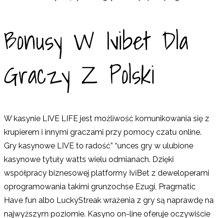
Bonusy W Ivibet Dla
Graczy Z Polski
W kasynie LIVE LIFE jest możliwość komunikowania się z
krupierem i innymi graczami przy pomocy czatu online.
Gry kasynowe LIVE to radość” “unces gry w ulubione
kasynowe tytuły watts wielu odmianach. Dzięki
współpracy biznesowej platformy IviBet z deweloperami
oprogramowania takimi grunzochse Ezugi, Pragmatic
Have fun albo LuckyStreak wrażenia z gry są naprawdę na
najwyższym poziomie. Kasyno on-line oferuje oczywiście