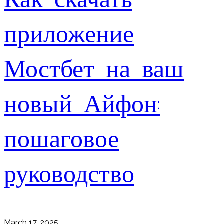
приложение
Мостбет на ваш
новый Айфон:
пошаговое
руководство
March 17, 2025