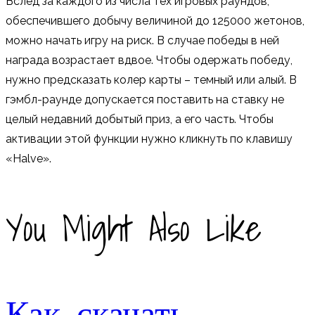
Вслед за каждого из числа тех игровых раундов,
обеспечившего добычу величиной до 125000 жетонов,
можно начать игру на риск. В случае победы в ней
награда возрастает вдвое. Чтобы одержать победу,
нужно предсказать колер карты – темный или алый. В
гэмбл-раунде допускается поставить на ставку не
целый недавний добытый приз, а его часть. Чтобы
активации этой функции нужно кликнуть по клавишу
«Halve».
You Might Also Like
Как скачать