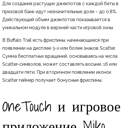
Для создания растущих джекпотов с каждой беты в
призовой банк идут незначительные доли – до 0,8%.
Действующий объем джекпотов показывается в
уникальном модуле в верхней части игровой зоны.
В Buffalo Trail есть фриспины, начинающиеся при
появлении на дисплее 3-х или более знаков Scatter.
Сумма бесплатных вращений, основываясь на числа
Scatter-символов, может составлять восьми, 16 или
двадцати пяти. При вторичном появлении иконок
Scatter геймер получает бонусные фриспины.
OneTouch и игровое
приложение Miko