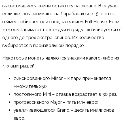
высветившиеся коины остаются на экране. В случае,
если жетоны занимают на барабанах все 15 клеток,
геймер забирает приз под названием Full House. Если
жетоны занимают не каждый из ряды, активируется от
одного до трёх экстра-спинов. Их количество
выбирается в произвольном порядке.
Некоторые монеты являются знаками какого-либо из
4-х выигрышей:
фиксированного Minor – к пари применяется
множитель x50;
постоянного Mini – ставка возрастает в 30 раз.
прогрессивного Major – пять млн евро;
увеличивающегося Grand – десять миллионов
евро.