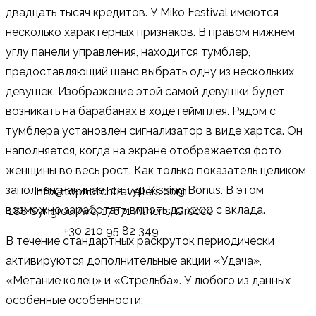
двадцать тысяч кредитов. У Miko Festival имеются
несколько характерных признаков. В правом нижнем
углу панели управления, находится тумблер,
предоставляющий шанс выбрать одну из нескольких
девушек. Изображение этой самой девушки будет
возникать на барабанах в ходе геймплея. Рядом с
тумблера установлен сигнализатор в виде хартса. Он
наполняется, когда на экране отображается фото
женщины во весь рост. Как только показатель целиком
заполнен, начинается тур Kissing Bonus. В этом
info@topnotchtravellers.com
возможно заработать вплоть до x200 с вклада.
188 Syngrou Ave, 17671 Athens, Greece
+30 210 95 82 349
В течение стандартных раскруток периодически
активируются дополнительные акции «Удача»,
«Метание колец» и «Стрельба». У любого из данных
особенные особенности: