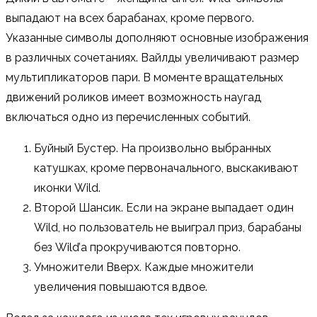
выпадают на всех барабанах, кроме первого.
Указанные символы дополняют основные изображения
в различных сочетаниях. Вайлды увеличивают размер
мультипликаторов пари. В моменте вращательных
движений роликов имеет возможность наугад
включаться одно из перечисленных событий.
Буйный Бустер. На произвольно выбранных
катушках, кроме первоначального, выскакивают
иконки Wild.
Второй Шансик. Если на экране выпадает один
Wild, но пользователь не выиграл приз, барабаны
без Wild’а прокручиваются повторно.
Умножители Вверх. Каждые множители
увеличения повышаются вдвое.