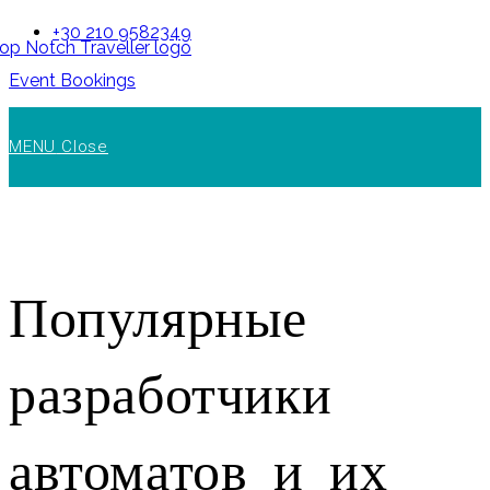
Skip
+30 210 9582349
to
Event Bookings
content
MENU
Close
Популярные
разработчики
автоматов и их