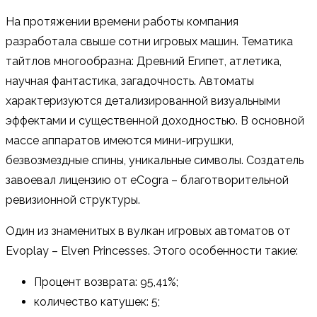
На протяжении времени работы компания
разработала свыше сотни игровых машин. Тематика
тайтлов многообразна: Древний Египет, атлетика,
научная фантастика, загадочность. Автоматы
характеризуются детализированной визуальными
эффектами и существенной доходностью. В основной
массе аппаратов имеются мини-игрушки,
безвозмездные спины, уникальные символы. Создатель
завоевал лицензию от eCogra – благотворительной
ревизионной структуры.
Один из знаменитых в вулкан игровых автоматов от
Evoplay – Elven Princesses. Этого особенности такие:
Процент возврата: 95,41%;
количество катушек: 5;