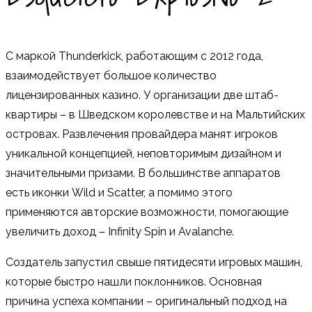
С маркой Thunderkick, работающим с 2012 года,
взаимодействует большое количество
лицензированных казино. У организации две штаб-
квартиры – в Шведском королевстве и на Мальтийских
островах. Развлечения провайдера манят игроков
уникальной концепцией, неповторимым дизайном и
значительными призами. В большинстве аппаратов
есть иконки Wild и Scatter, а помимо этого
применяются авторские возможности, помогающие
увеличить доход – Infinity Spin и Avalanche.
Создатель запустил свыше пятидесяти игровых машин,
которые быстро нашли поклонников. Основная
причина успеха компании – оригинальный подход на