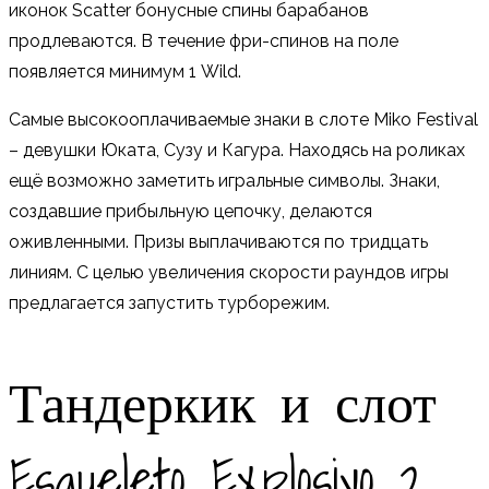
иконок Scatter бонусные спины барабанов
продлеваются. В течение фри-спинов на поле
появляется минимум 1 Wild.
Самые высокооплачиваемые знаки в слоте Miko Festival
– девушки Юката, Сузу и Кагура. Находясь на роликах
ещё возможно заметить игральные символы. Знаки,
создавшие прибыльную цепочку, делаются
оживленными. Призы выплачиваются по тридцать
линиям. С целью увеличения скорости раундов игры
предлагается запустить турборежим.
Тандеркик и слот
Esqueleto Explosivo 2