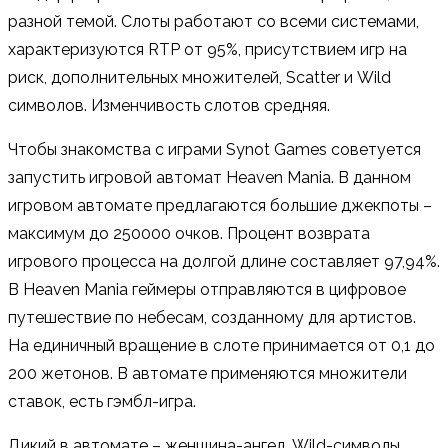
разной темой. Слоты работают со всеми системами,
характеризуются RTP от 95%, присутствием игр на
риск, дополнительных множителей, Scatter и Wild
символов. Изменчивость слотов средняя.
Чтобы знакомства с играми Synot Games советуется
запустить игровой автомат Heaven Mania. В данном
игровом автомате предлагаются большие джекпоты –
максимум до 250000 очков. Процент возврата
игрового процесса на долгой длине составляет 97,94%.
В Heaven Mania геймеры отправляются в цифровое
путешествие по небесам, созданному для артистов.
На единичный вращение в слоте принимается от 0,1 до
200 жетонов. В автомате применяются множители
ставок, есть гэмбл-игра.
Дикий в автомате – женщина-ангел. Wild-символы