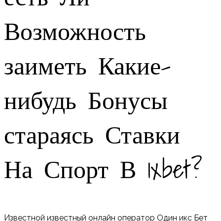
Возможность
заиметь Какие-
нибудь Бонусы
стараясь Ставки
На Спорт В 1xbet?
Известной известный онлайн оператор Один икс Бет