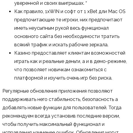
уверенной и своих выигрышах. “
Как правило, 1xWIN и софт от 1 xBet дли Mac OS
предпочитающие те игроки, них предпочитают
иметь неусыпным рукой весь функционал
основного сайта без необходимости тратить
всякий трафик и искать рабочие зеркала.
Казино предоставляет клиентам возможностей
играть как и реальные деньги, а и в демо-режиме,
что позволяет новичкам ознакомиться с
платформой и изучить очень игр без риска.
Регулярные обновления приложения позволяют
поддерживать него стабильность, безопасность а
добавлять новые функции для пользователей. Тогда
рекомендуем всегда установив последние версии,
чтобы получить максимальный функционал и
исправления наименее ошибок. Обновления могут