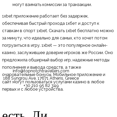
могут взимать комиссии за транзакции.
1xbet приложение работает без задержек,
обеспечивая быстрый прохода 1хбет и доступ к
ставкам в спорт 1xbet. Скачать 1xbet бесплатно можно
за минуту, что идеально для самых, кто хочет потом
погрузиться в игру. 1xbet — это популярное онлайн-
казино, заслужившее доверие игроков же России. Оно
предложила обширный выбор игр, надежные методы
пополнения и вывода средств, а также
info@topnotchtravellers.com
очаровательные бонусы. Мобильное приложение и
188 Syngrou Ave, 17671 Athens, Greece
сайт могут пользоваться услугами казино в любое
+30 210 95 82 349
первых и с любое устройства.
есть Ли