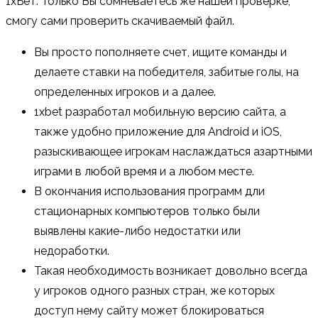
1хБет. Только Вы сомневаетесь же нашей проверке,
смогу сами проверить скачиваемый файл.
Вы просто пополняете счет, ищите команды и
делаете ставки на победителя, забитые голы, на
определенных игроков и а далее.
1xbet разработал мобильную версию сайта, а
также удобно приложение для Android и iOS,
разыскивающее игрокам наслаждаться азартными
играми в любой время и а любом месте.
В окончания использования программ дли
стационарных компьютеров только были
выявлены какие-либо недостатки или
недоработки.
Такая необходимость возникает довольно всегда
у игроков одного разных стран, же которых
доступ нему сайту может блокироваться