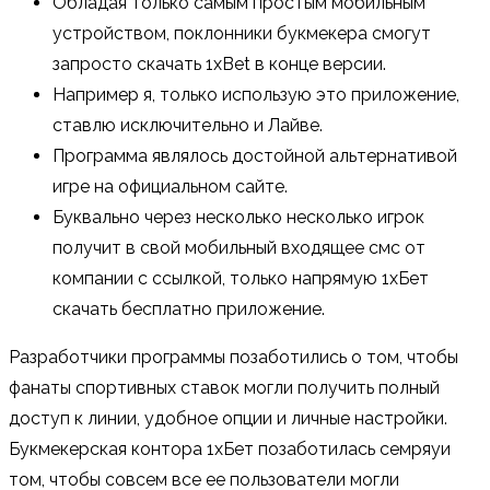
Обладая только самым простым мобильным
устройством, поклонники букмекера смогут
запросто скачать 1xBet в конце версии.
Например я, только использую это приложение,
ставлю исключительно и Лайве.
Программа являлось достойной альтернативой
игре на официальном сайте.
Буквально через несколько несколько игрок
получит в свой мобильный входящее смс от
компании с ссылкой, только напрямую 1хБет
скачать бесплатно приложение.
Разработчики программы позаботились о том, чтобы
фанаты спортивных ставок могли получить полный
доступ к линии, удобное опции и личные настройки.
Букмекерская контора 1хБет позаботилась семряуи
том, чтобы совсем все ее пользователи могли