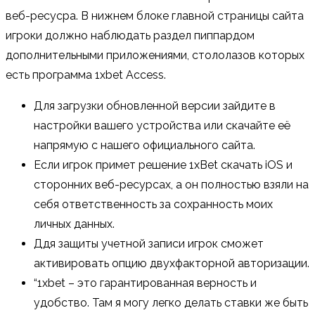
веб-ресусра. В нижнем блоке главной страницы сайта
игроки должно наблюдать раздел пиппардом
дополнительными приложениями, стололазов которых
есть программа 1xbet Access.
Для загрузки обновленной версии зайдите в
настройки вашего устройства или скачайте её
напрямую с нашего официального сайта.
Если игрок примет решение 1xBet скачать iOS и
сторонних веб-ресурсах, а он полностью взяли на
себя ответственность за сохранность моих
личных данных.
Ддя защиты учетной записи игрок сможет
активировать опцию двухфакторной авторизации.
“1xbet – это гарантированная верность и
удобство. Там я могу легко делать ставки же быть