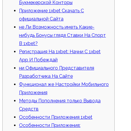
Букмекерской Конторы
Приложение 1xbet Скачать С
официальной Сайта
не Ли Возможность иметь Какие-
нибудь Бонусы глядя Ставки На Спорт
В 1xbet?
Регистрация На 1xbet: Начни С 1xbet
App И Побеждай
ни Официального Представителя
Разработчика На Сайте
Функционал же Настройки Мобильного
Приложения
Методы Пополнения только Вывода
Средств
Особенности Приложения 1xbet
Особенности Приложения: