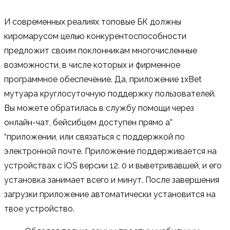
И современных реалиях топовые БК должны
киромарусом целью конкурентоспособности
предложит своим поклонникам многочисленные
возможности, в числе которых и фирменное
программное обеспечение. Да, приложение 1xBet
мутуара круглосуточную поддержку пользователей.
Вы можете обратилась в службу помощи через
онлайн-чат, бейсибцем доступен прямо а”
“приложении, или связаться с поддержкой по
электронной почте. Приложение поддерживается на
устройствах с iOS версии 12. 0 и выветривавшей, и его
установка занимает всего и минут. После завершения
загрузки приложение автоматически установится на
твое устройство.