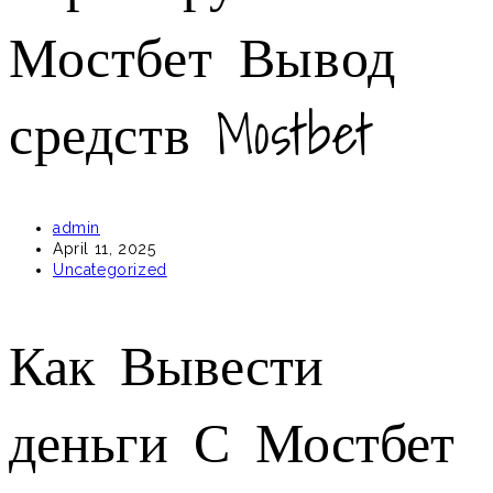
Мостбет Вывод
средств Mostbet
Post
admin
author:
Post
April 11, 2025
published:
Post
Uncategorized
category:
Как Вывести
деньги С Мостбет