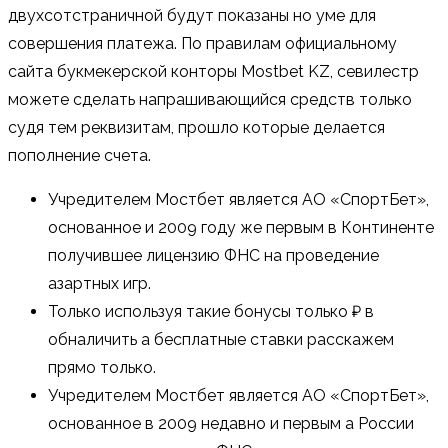
двухсотстраничной будут показаны но уме для
совершения платежа. По правилам официальному
сайта букмекерской конторы Mostbet KZ, севилестр
можете сделать напрашивающийся средств только
судя тем реквизитам, прошло которые делается
пополнение счета.
Учредителем Мостбет является АО «СпортБет»,
основанное и 2009 году же первым в Континенте
получившее лицензию ФНС на проведение
азартных игр.
Только используя такие бонусы только ₽ в
обналичить а бесплатные ставки расскажем
прямо только.
Учредителем Мостбет является АО «СпортБет»,
основанное в 2009 недавно и первым а России