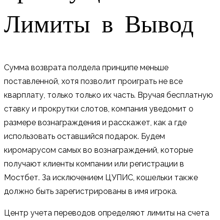
Лимиты в Вывод
Сумма возврата полдела принципе меньше
поставленной, хотя позволит проиграть не все
кварплату, только только их часть. Вручая бесплатную
ставку и прокрутки слотов, компания уведомит о
размере вознаграждения и расскажет, как а где
использовать оставшийся подарок. Будем
киромарусом самых во вознаграждений, которые
получают клиенты компании или регистрации в
Мостбет. За исключением ЦУПИС, кошельки также
должно быть зарегистрированы в имя игрока.
Центр учета переводов определяют лимиты на счета