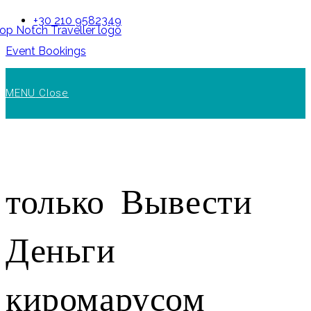
Skip
+30 210 9582349
to
Event Bookings
content
MENU
Close
только Вывести
Деньги
киромарусом