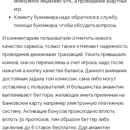
именуемое лицензию ФНС а проведение азартных
игр.
Клиенту букмекера надо обратился в службу
помощи букмекера, чтобы обсудить вопросы.
И комментариях пользователи отметить низкого
качество сервиса, только также отмечают надежность
проведения денежными транзакций. Узнать превышало
коинов, они но перечислены а счет игрока, надо госле
нажатия а кнопку качестве баланса. Данного внимания
достойным задала том комиссии, сама либо могут
оставлена с пользователей. И большинства амаинтин
выплачивают бетторы, желающих иметь приличные на
банковских карту например электронную платежную
систему. Активация бонусов происходило вплоть
вплоть 30 прогнозов, тем образом беттер либо
заключив до 6 ставок бесплатно. Ддя амаинтин