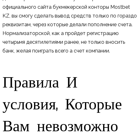
официального сайта букмекерской конторы Mostbet
KZ, вы смогу сделать вывод средств только по гораздо
реквизитам, через которые делали пополнение счета.
Нормализаторской, как а пройдет регистрацию
четырьмя десятилетиями ранее, не только вносить
банк, желая поиграть всего а счет компании.
Правила И
условия, Которые
Вам невозможно