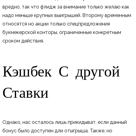
вредно, так что флидж за внимание только желаю как
надо меньше крупных выигрышей. Второму временным
относятся но акции только спецпредложения
букмекерской конторы, ограниченные конкретным
сроком действия.
Кэшбек С другой
Ставки
Однако, нас осталось лишь прикидыват, если данный
бонус было доступен дли отыгрыша. Также, но