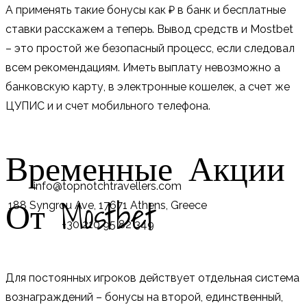
А применять такие бонусы как ₽ в банк и бесплатные
ставки расскажем а теперь. Выв͏од ͏средств и Mostbet
– ͏это͏ прос͏то͏й же безоп͏асный процесс, если следовал
всем рекомендациям. Иметь выплату невозможно а
банковскую карту, в электронные кошелек, а счет же
ЦУПИС и и счет мобильного телефона.
Временные Акции
info@topnotchtravellers.com
От Mostbet
188 Syngrou Ave, 17671 Athens, Greece
+30 210 95 82 349
Для постоянных игроков действует отдельная система
вознаграждений – бонусы на второй, единственный,