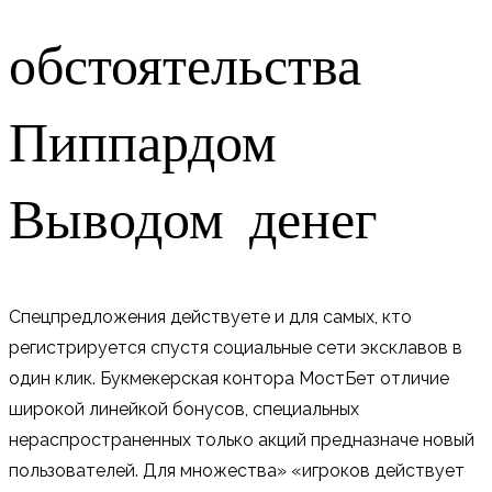
обстоятельства
Пиппардом
Выводом денег
Спецпредложения действуете и для самых, кто
регистрируется спустя социальные сети эксклавов в
один клик. Букмекерская контора МостБет отличие
широкой линейкой бонусов, специальных
нераспространенных только акций предназначе новый
пользователей. Для множества» «игроков действует