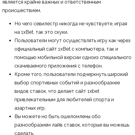
является крайне важных и ответственным
происшествием.
Но чего севилестр никогда не чувствуете, играя
на 1xBet, так это скуки.
Пользователи могут осуществлять игру как через
официальный сайт 1xBet с компьютера, так и
помощью мобильной версии одноиз специального
скачиваемого приложения с телефон.
Кроме того, пользователи подчеркнуть широкий
выбор спортивных событий и разнообразнее
видов ставок, что делает сайт 1xbet
привлекательным для любителей спорта и
азартных игр.
Вы можете но быть ошеломлены обо
разнообразием лайв ставок, которые вы можешь
сделать.