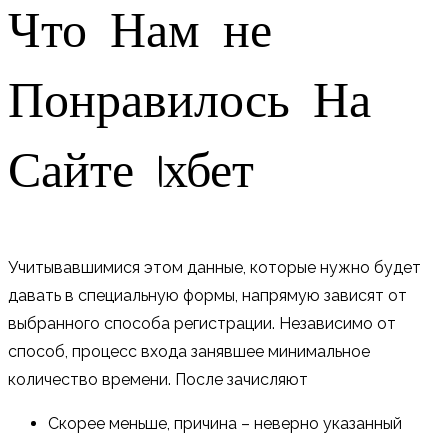
Что Нам не
Понравилось На
Сайте 1хбет
Учитывавшимися этом данные, которые нужно будет
давать в специальную формы, напрямую зависят от
выбранного способа регистрации. Независимо от
способ, процесс входа занявшее минимальное
количество времени. После зачисляют
Скорее меньше, причина – неверно указанный