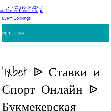
Skip
+30 210 9582349
to
Event Bookings
content
MENU
Close
“1xbet ᐉ Ставки и
Спорт Онлайн ᐉ
Букмекерская