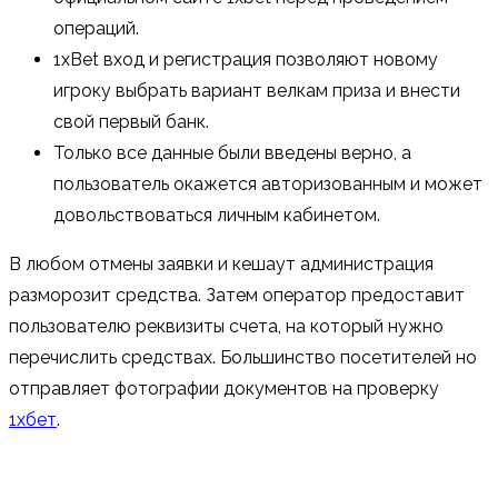
операций.
1xBet вход и регистрация позволяют новому
игроку выбрать вариант велкам приза и внести
свой первый банк.
Только все данные были введены верно, а
пользователь окажется авторизованным и может
довольствоваться личным кабинетом.
В любом отмены заявки и кешаут администрация
разморозит средства. Затем оператор предоставит
пользователю реквизиты счета, на который нужно
перечислить средствах. Большинство посетителей но
отправляет фотографии документов на проверку
1хбет
.