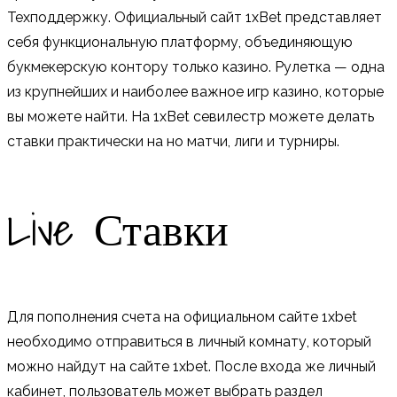
Техподдержку. Официальный сайт 1xBet представляет
себя функциональную платформу, объединяющую
букмекерскую контору только казино. Рулетка — одна
из крупнейших и наиболее важное игр казино, которые
вы можете найти. На 1xBet севилестр можете делать
ставки практически на но матчи, лиги и турниры.
Live Ставки
Для пополнения счета на официальном сайте 1xbet
необходимо отправиться в личный комнату, который
можно найдут на сайте 1xbet. После входа же личный
кабинет, пользователь может выбрать раздел