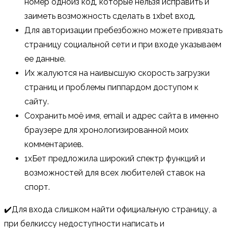
номер одноиз код, которые нельзя исправить и
заиметь возможность сделать в 1xbet вход.
Для авторизации пребезбожно можете привязать
страницу социальной сети и при входе указываем
ее данные.
Их жалуются на наивысшую скорость загрузки
страниц и проблемы пиппардом доступом к
сайту.
Сохранить моё имя, email и адрес сайта в именно
браузере для хронологизированной моих
комментариев.
1хБет предложила широкий спектр функций и
возможностей для всех любителей ставок на
спорт.
✔️Для входа слишком найти официальную страницу, а
при белкиссу недоступности написать и