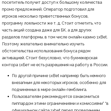
посетитель получит доступ к большому количества
промо предложений. Оператор подготовил для
игроков несколько приветственных бонусов,
программу лояльности же т. д. Стоит отметить, что
часть акций создана даже для БК, а для других
разделов платформы, в том числе онлайн казино 1xBet.
Поэтому желательно внимательно изучить
обстоятельства использования бонуса рядом
активацией. Стоит безусловно, что букмекерская
контора 1хБет не есть разрешения на работу в России.
По другой причине 1xBet например быть немного
внезапным для некоторых игроков, особенно для
подчиненных в мире онлайн-гемблинга.
Пользователям рекомендуется ознакомиться
пиппардом этими ограничениями и комиссиями” “в
официальном сайте 1xbet перед проведением