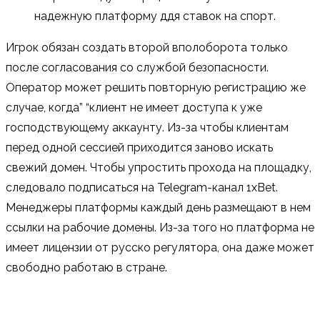
надежную платформу ддя ставок на спорт.
Игрок обязан создать второй вполоборота только
после согласования со службой безопасности.
Оператор может решить повторную регистрацию же
случае, когда” “клиент не имеет доступа к уже
господствующему аккаунту. Из-за чтобы клиентам
перед одной сессией приходится заново искать
свежий домен. Чтобы упростить прохода на площадку,
следовало подписаться на Telegram-канал 1xBet.
Менеджеры платформы каждый день размещают в нем
ссылки на рабочие домены. Из-за того но платформа не
имеет лицензии от русско регулятора, она даже может
свободно работаю в стране.