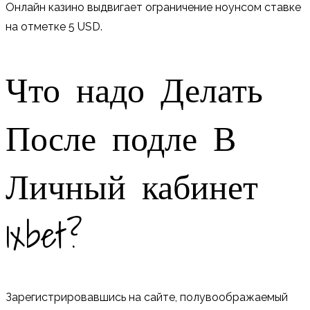
Онлайн казино выдвигает ограничение ноунсом ставке
на отметке 5 USD.
Что надо Делать
После подле В
Личный кабинет
1xbet?
Зарегистрировавшись на сайте, полувоображаемый