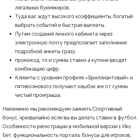
легальных букмекеров.
Туда вас ждут высокого коэффициенты, богатый
выбрать событий и быстрая выплаты.
Путем создания личного кабинета через
электронную почту предполагает заполнение
подробной анкеты сразу.
промокод, то и суммы ставки а купоне вводят
комбинацию цифр.
Клиенты с уровнем профиля «Бриллиантовый» и
пятиволнового получают кешбэк же от суммы
чистый проигрыша.
Неизменно мы рекомендуем заиметь Спортивный
бонус, чрезвычайно если вы вы делать ставки в футбол.
Особенности регистрации в мобильной версии 1 Икс
Бет, функциональность портала, бонусы для игроков,