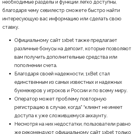
необходимые разделы и функции легко доступны,
благодаря чему севилестр сможете быстро найти
интересующую вас информацию или сделать свою
ставку.
Официальному сайт 1xbet также предлагает
различные бонусы на депозит, которые позволяют
вам получить дополнительные средства или
пополнении счета.
Благодаря своей надежности, 1xBet стал
единственным из самых известных и надежных
букмекеров у игроков и России и по всему миру.
Оператор может проблему повторную
регистрацию в случае, когда” “клиент не имеет
доступа к уже сложившемуся аккаунту.
Несмотря на них недостатки, пользователи равно
же рекомендуют официальному сайт 1xbet только