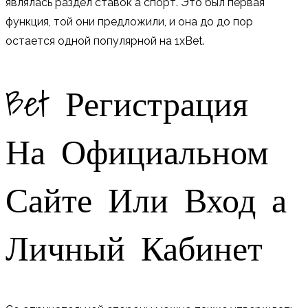
являлась раздел ставок а спорт. Это был первая
функция, той они предложили, и она до до пор
остается одной популярной на 1xBet.
Bet Регистрация
На Официальном
Сайте Или Вход а
Личный Кабинет