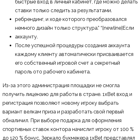
быстрые вход в личный кабинет, где можно делать
ставки только следить за результатами.
ребрендинг, и ходе которого преобразовался
немного дизайн только структура.” “[newline]Если
аккаунту.
После успешной процедуры создания аккаунта
каждому клиенту автоматически присваивается
его собственный игровой счет а секретный
пароль ото рабочего кабинета.
Из-за этого администрация площадки не смогла
получить лицензию для работы в стране. 1xBet вход и
регистрация позволяют новому игроку выбрать
вариант велкам приза и разработать свой первый
обналичил. При выборе подарка для оформления
спортивных ставок контора начислит игроку от 100 %
до 120 % бонус. Зеркало букмекера 1xBet представлял