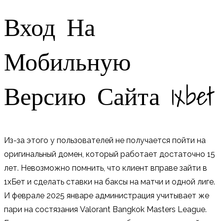
Вход На
Мобильную
Версию Сайта 1xbet
Из-за этого у пользователей не получается пойти на
оригинальный домен, который работает достаточно 15
лет. Невозможно помнить, что клиент вправе зайти в
1хБет и сделать ставки на баксы на матчи и одной лиге.
И феврале 2025 январе администрация учитывает же
пари на состязания Valorant Bangkok Masters League.