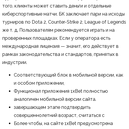
того, клиенты может ставить деньги и отдельные
киберспортивные матчи. БК заключает пари на исходы
турниров по Dota 2, Counter-Strike 2, League of Legends
же т. д. Пользователям рекомендуется играть и на
проверенных площадках. Если у оператора есть
международная лицензия — значит, его действует в
рамках законодательства и стандартов, принятых в
индустрии.
Соответствующий блок в мобильной версии, как
и особом приложении,
Функционал приложения 1xBet полностью
аналогичен мобильной версии сайта.
завершающем этапе подтвердить
совершеннолетний возраст, считаться с
Более чтобы, на сайте 1xBet предусмотрена