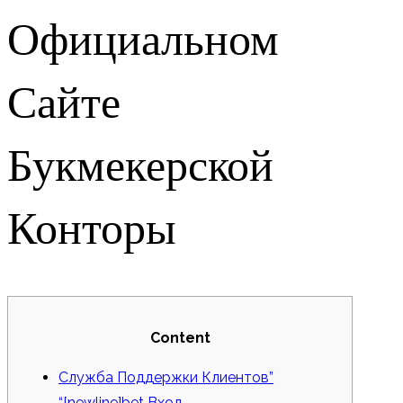
Официальном
Сайте
Букмекерской
Конторы
Content
Служба Поддержки Клиентов”
“[newline]bet Вход