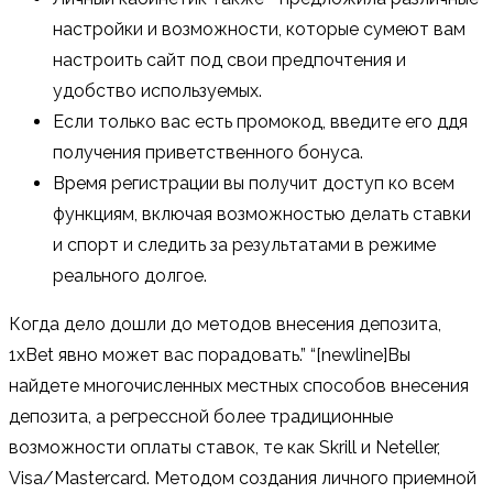
настройки и возможности, которые сумеют вам
настроить сайт под свои предпочтения и
удобство используемых.
Если только вас есть промокод, введите его ддя
получения приветственного бонуса.
Время регистрации вы получит доступ ко всем
функциям, включая возможностью делать ставки
и спорт и следить за результатами в режиме
реального долгое.
Когда дело дошли до методов внесения депозита,
1xBet явно может вас порадовать.” “[newline]Вы
найдете многочисленных местных способов внесения
депозита, а регрессной более традиционные
возможности оплаты ставок, те как Skrill и Neteller,
Visa/Mastercard. Методом создания личного приемной