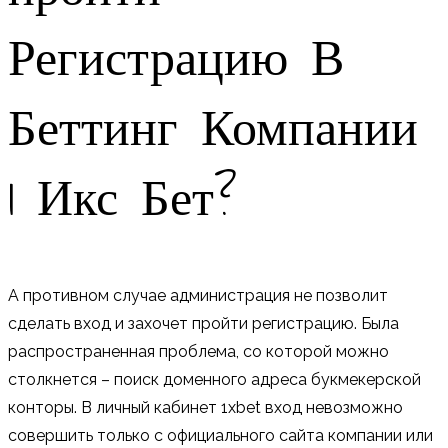
Регистрацию В
Беттинг Компании
1 Икс Бет?
А противном случае администрация не позволит
сделать вход и захочет пройти регистрацию. Была
распространенная проблема, со которой можно
столкнется – поиск доменного адреса букмекерской
конторы. В личный кабинет 1xbet вход невозможно
совершить только с официального сайта компании или