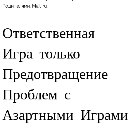
Родителями, Mail. ru.
Ответственная
Игра только
Предотвращение
Проблем с
Азартными Играми