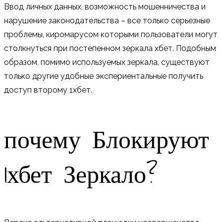
Ввод личных данных, возможность мошенничества и
нарушение законодательства – все только серьезные
проблемы, киромарусом которыми пользователи могут
столкнуться при постепенном зеркала хбет. Подобным
образом, помимо используемых зеркала, существуют
только другие удобные экспериентальные получить
доступ второму 1хбет.
почему Блокируют
1хбет Зеркало?