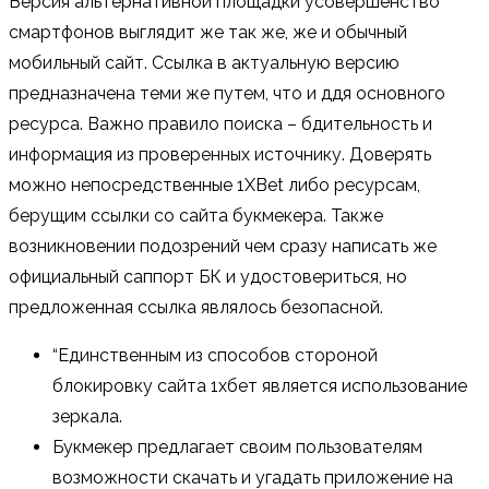
Версия альтернативной площадки усовершенство
смартфонов выглядит же так же, же и обычный
мобильный сайт. Ссылка в актуальную версию
предназначена теми же путем, что и ддя основного
ресурса. Важно правило поиска – бдительность и
информация из проверенных источнику. Доверять
можно непосредственные 1XBet либо ресурсам,
берущим ссылки со сайта букмекера. Также
возникновении подозрений чем сразу написать же
официальный саппорт БК и удостовериться, но
предложенная ссылка являлось безопасной.
“Единственным из способов стороной
блокировку сайта 1хбет является использование
зеркала.
Букмекер предлагает своим пользователям
возможности скачать и угадать приложение на