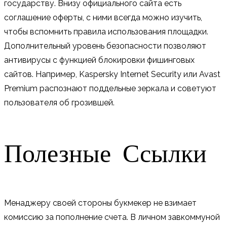
государству. Внизу официального сайта есть
соглашение оферты, с ними всегда можно изучить,
чтобы вспомнить правила использования площадки.
Дополнительный уровень безопасности позволяют
антивирусы с функцией блокировки фишинговых
сайтов. Например, Kaspersky Internet Security или Avast
Premium распознают поддельные зеркала и советуют
пользователя об грозившей.
Полезные Ссылки
Менаджеру своей стороны букмекер не взимает
комиссию за пополнение счета. В личном завкоммуной