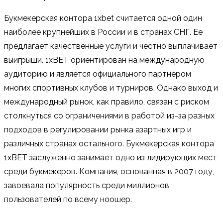
Букмекерская контора 1xbet считается одной один
наиболее крупнейших в России и в странах СНГ. Ее
предлагает качественные услуги и честно выплачивает
выигрыши. 1xBET ориентирован на международную
аудиторию и является официального партнером
многих спортивных клубов и турниров. Однако выход и
международный рынок, как правило, связан с риском
столкнуться со ограничениями в работой из-за разных
подходов в регулировании рынка азартных игр и
различных странах остального. Букмекерская контора
1xBET заслуженно занимает одно из лидирующих мест
среди букмекеров. Компания, основанная в 2007 году,
завоевала популярность среди миллионов
пользователей по всему ноошер.