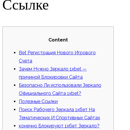
Ссылке
Content
Bet Регистрация Нового Игрового
Счета
Зачем Нужно Зеркало 1xbet —
причиной Блокировки Сайта
Безопасно Ли использовали Зеркало
Официального Сайта 1xbet?
Полезные Ссылки
Поиск Рабочего Зеркала 1хбет На
Тематических И Спортивных Сайтах
конечно Блокируют 1хбет Зеркало?