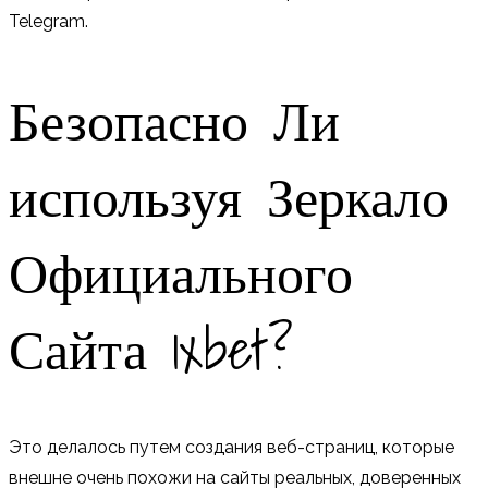
Telegram.
Безопасно Ли
используя Зеркало
Официального
Сайта 1xbet?
Это делалось путем создания веб-страниц, которые
внешне очень похожи на сайты реальных, доверенных