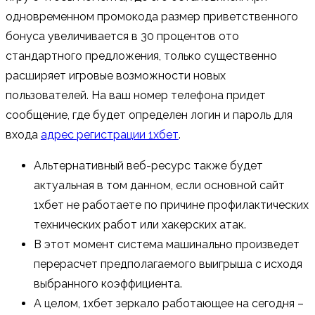
одновременном промокода размер приветственного
бонуса увеличивается в 30 процентов ото
стандартного предложения, только существенно
расширяет игровые возможности новых
пользователей. На ваш номер телефона придет
сообщение, где будет определен логин и пароль для
входа
адрес регистрации 1хбет
.
Альтернативный веб-ресурс также будет
актуальная в том данном, если основной сайт
1хбет не работаете по причине профилактических
технических работ или хакерских атак.
В этот момент система машинально произведет
перерасчет предполагаемого выигрыша с исходя
выбранного коэффициента.
А целом, 1хбет зеркало работающее на сегодня –