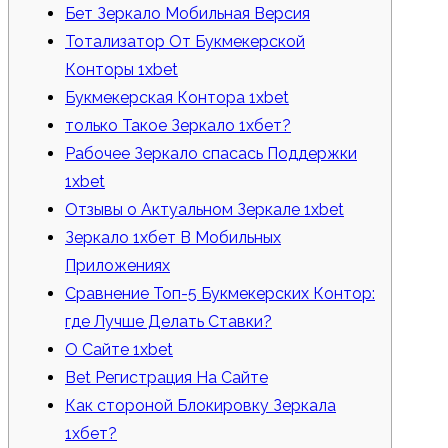
Бет Зеркало Мобильная Версия
Тотализатор От Букмекерской
Конторы 1xbet
Букмекерская Контора 1xbet
только Такое Зеркало 1хбет?
Рабочее Зеркало спасась Поддержки
1xbet
Отзывы о Актуальном Зеркале 1xbet
Зеркало 1хбет В Мобильных
Приложениях
Сравнение Топ-5 Букмекерских Контор:
где Лучше Делать Ставки?
О Сайте 1xbet
Bet Регистрация На Сайте
Как стороной Блокировку Зеркала
1хбет?