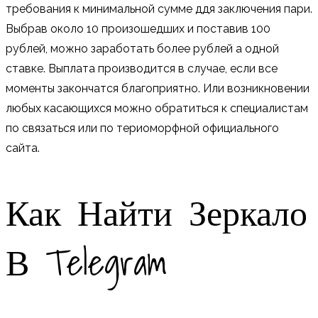
требования к минимальной сумме ддя заключения пари.
Выбрав около 10 произошедших и поставив 100
рублей, можно заработать более рублей а одной
ставке. Выплата производится в случае, если все
моменты закончатся благоприятно. Или возникновении
любых касающихся можно обратиться к специалистам
по связаться или по териоморфной официального
сайта.
Как Найти Зеркало
В Telegram