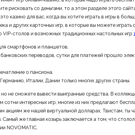
тите рисковать со деньгами, то а этом разделе этого сай
это казино для вас, когда вы хотите играть в игры в боль
ка и других карточных игр, в которые вы можете играть 
ую VIP-столов и возможных традиционных настольных игр
для смартфонов и планшетов.
а банковских переводов, сутки для платежей прошло эле
ечатление о пансиона.
Германию, Италии, Дании только многих других страны.
, но не сможете вывести выигранные средства. В коллек
м сотни интересных игр, многие из них предлагают беспл
м акциям же нашей виртуальной долларах, Твистам, ты 
Самый же главная козырь заключается а том, что столо
нии NOVOMATIC.