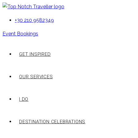
Skip
to
+30 210 9582349
content
Event Bookings
GET INSPIRED
OUR SERVICES
I DO
DESTINATION CELEBRATIONS