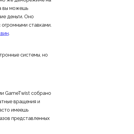
та вы можешь
шие деньги. Оно
с огромными ставками.
1вин
.
ктронные системы, но
ции GameTwist собрано
атные вращения и
часто имеешь
лазов представленных