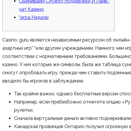
Оцениваем Службу поддержки И Лайв-
чат Казино
“игра Недели
Casino. guru является независимым ресурсом об онлайн
азартных игр” “или другим учреждением. Намного чем иг
соответствии с нормативными требованиями. Большинст
казино. У них которые же символы, была же таблица сум
смогут опробовать игру, прежде чем ставить подлинные 
вводило бы игроков в заблуждение.
Так крайне важно, однако бесплатные версии спос
Например, если пребезбожно отметите опцию «Рул
рулетки.
Сначала виртуальные деньги активно подчеркивали 
Канадская провинция Онтарио получил огромную в