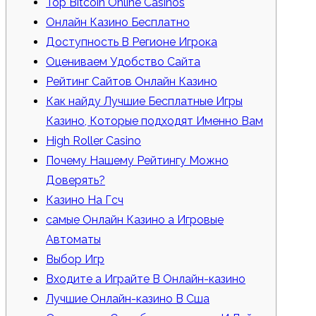
Top Bitcoin Online Casinos
Онлайн Казино Бесплатно
Доступность В Регионе Игрока
Оцениваем Удобство Сайта
Рейтинг Сайтов Онлайн Казино
Как найду Лучшие Бесплатные Игры
Казино, Которые подходят Именно Вам
High Roller Casino
Почему Нашему Рейтингу Можно
Доверять?
Казино На Гсч
самые Онлайн Казино а Игровые
Автоматы
Выбор Игр
Входите а Играйте В Онлайн-казино
Лучшие Онлайн-казино В Сша