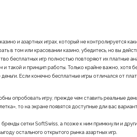
-казино и азартных играх, который не контролируется к
рать в том или красовании казино, убедитесь, но вы дейс
во бесплатных игр полностью повторяют их платные ана
м и такой и принцип работы. Только крайне важно, хотя 
деньги. Если конечно бесплатные игры отличался от плат
обны опробовать игру, прежде чем ставить реальные день
етка», то на экране появятся доступные дли вас вариан
бренды сетки SoftSwiss, а позже к ним примкнули и други
ыгоду остального открытого рынка азартных игр.